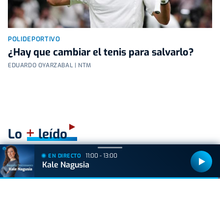
POLIDEPORTIVO
¿Hay que cambiar el tenis para salvarlo?
EDUARDO OYARZABAL | NTM
+
Lo
leído
11:00 - 13:00
EN DIRECTO
BIZKAIA
Kale Nagusia
Sorpresa en Bakio: un pequeño tiburón obliga a
cerrar la playa durante una hora
ACTUALIDAD
Hallan muerto a un recién nacido en un armario