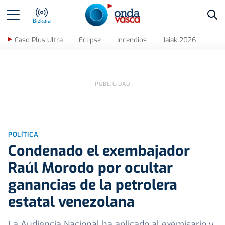
Bus
Bizkaia
Caso Plus Ultra
Eclipse
Incendios
Jaiak 2026
POLÍTICA
Condenado el exembajador
Raúl Morodo por ocultar
ganancias de la petrolera
estatal venezolana
La Audiencia Nacional ha aplicado al exemisario y