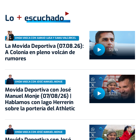
+
Lo
escuchado
ONDA VASCA CON JUANJO LUSA Y SAMU VALCÁRCEL
La Movida Deportiva (07.08.26):
55:14
A Colonia en pleno volcán de
rumores
ONDA VASCA CON JOSÉ MANUEL MONJE
Movida Deportiva con José
52:11
Manuel Monje (07/08/26) |
Hablamos con Iago Herrerín
sobre la portería del Athletic
ONDA VASCA CON JOSÉ MANUEL MONJE
Movida Deportiva con José