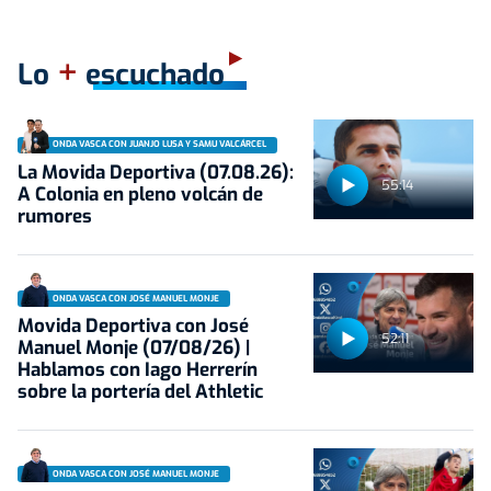
+
Lo
escuchado
ONDA VASCA CON JUANJO LUSA Y SAMU VALCÁRCEL
La Movida Deportiva (07.08.26):
55:14
A Colonia en pleno volcán de
rumores
ONDA VASCA CON JOSÉ MANUEL MONJE
Movida Deportiva con José
52:11
Manuel Monje (07/08/26) |
Hablamos con Iago Herrerín
sobre la portería del Athletic
ONDA VASCA CON JOSÉ MANUEL MONJE