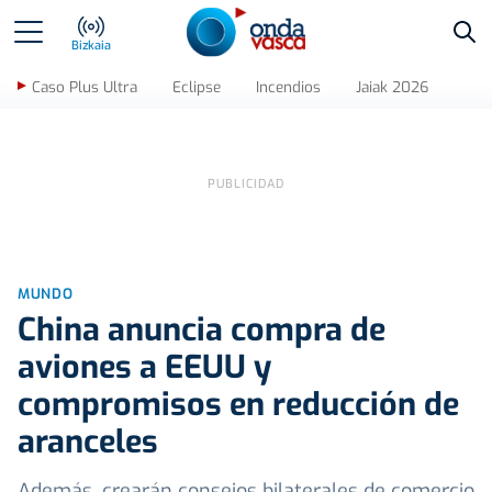
Bus
Bizkaia
Caso Plus Ultra
Eclipse
Incendios
Jaiak 2026
MUNDO
China anuncia compra de
aviones a EEUU y
compromisos en reducción de
aranceles
Además, crearán consejos bilaterales de comercio