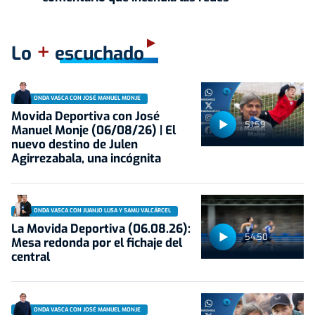
+
Lo
escuchado
ONDA VASCA CON JOSÉ MANUEL MONJE
Movida Deportiva con José
51:59
Manuel Monje (06/08/26) | El
nuevo destino de Julen
Agirrezabala, una incógnita
ONDA VASCA CON JUANJO LUSA Y SAMU VALCÁRCEL
La Movida Deportiva (06.08.26):
54:50
Mesa redonda por el fichaje del
central
ONDA VASCA CON JOSÉ MANUEL MONJE