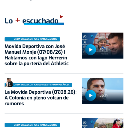
+
Lo
escuchado
ONDA VASCA CON JOSÉ MANUEL MONJE
Movida Deportiva con José
52:11
Manuel Monje (07/08/26) |
Hablamos con Iago Herrerín
sobre la portería del Athletic
ONDA VASCA CON JUANJO LUSA Y SAMU VALCÁRCEL
La Movida Deportiva (07.08.26):
55:14
A Colonia en pleno volcán de
rumores
ONDA VASCA CON JOSÉ MANUEL MONJE