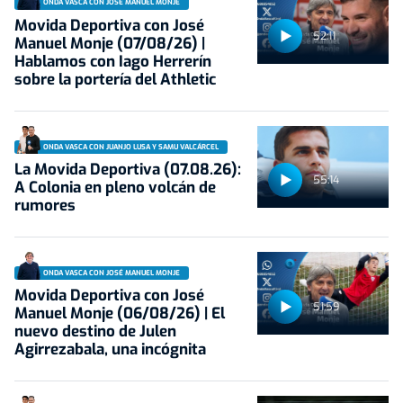
ONDA VASCA CON JOSÉ MANUEL MONJE
Movida Deportiva con José
52:11
Manuel Monje (07/08/26) |
Hablamos con Iago Herrerín
sobre la portería del Athletic
ONDA VASCA CON JUANJO LUSA Y SAMU VALCÁRCEL
La Movida Deportiva (07.08.26):
55:14
A Colonia en pleno volcán de
rumores
ONDA VASCA CON JOSÉ MANUEL MONJE
Movida Deportiva con José
51:59
Manuel Monje (06/08/26) | El
nuevo destino de Julen
Agirrezabala, una incógnita