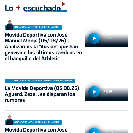
+
Lo
escuchado
ONDA VASCA CON JOSÉ MANUEL MONJE
Movida Deportiva con José
52:42
Manuel Monje (05/08/26) |
Analizamos la "ilusión" que han
generado los últimos cambios en
el banquillo del Athletic
ONDA VASCA CON JUANJO LUSA Y SAMU VALCÁRCEL
La Movida Deportiva (05.08.26):
55:18
Aguerd, Zezé... se disparan los
rumores
ONDA VASCA CON JOSÉ MANUEL MONJE
Movida Deportiva con José