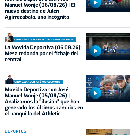
51:59
Manuel Monje (06/08/26) | El
nuevo destino de Julen
Agirrezabala, una incógnita
ONDA VASCA CON JUANJO LUSA Y SAMU VALCÁRCEL
La Movida Deportiva (06.08.26):
54:50
Mesa redonda por el fichaje del
central
ONDA VASCA CON JOSÉ MANUEL MONJE
Movida Deportiva con José
52:42
Manuel Monje (05/08/26) |
Analizamos la "ilusión" que han
generado los últimos cambios en
el banquillo del Athletic
DEPORTES