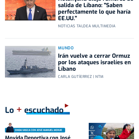
salida de Líbano: "Saben
perfectamente lo que haría
EE.UU."
NOTICIAS TALDEA MULTIMEDIA
MUNDO
Irán vuelve a cerrar Ormuz
por los ataques israelíes en
Líbano
CARLA GUTÍERREZ | NTM
+
Lo
escuchado
ONDA VASCA CON JOSÉ MANUEL MONJE
Movida Deportiva con José