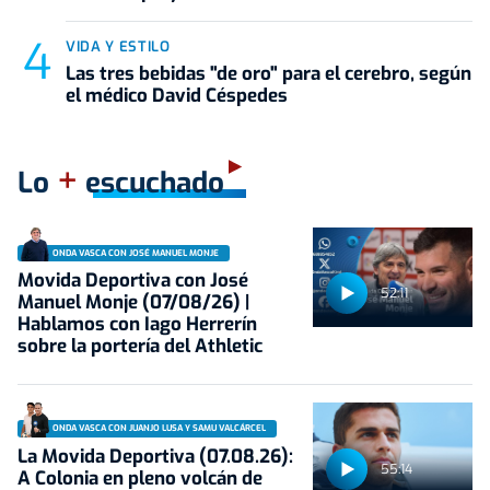
VIDA Y ESTILO
Las tres bebidas "de oro" para el cerebro, según
el médico David Céspedes
+
Lo
escuchado
ONDA VASCA CON JOSÉ MANUEL MONJE
Movida Deportiva con José
52:11
Manuel Monje (07/08/26) |
Hablamos con Iago Herrerín
sobre la portería del Athletic
ONDA VASCA CON JUANJO LUSA Y SAMU VALCÁRCEL
La Movida Deportiva (07.08.26):
55:14
A Colonia en pleno volcán de