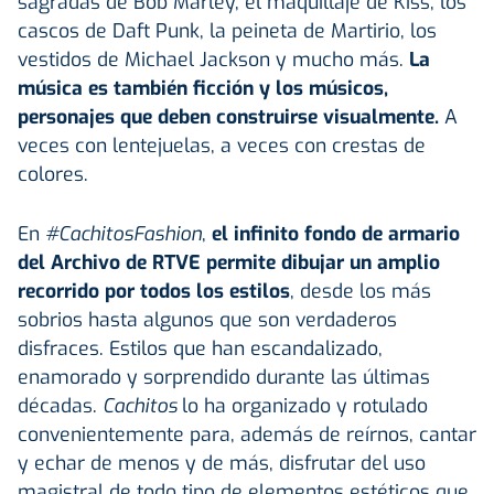
sagradas de Bob Marley, el maquillaje de Kiss, los
cascos de Daft Punk, la peineta de Martirio, los
vestidos de Michael Jackson y mucho más.
La
música es también ficción y los músicos,
personajes que deben construirse visualmente.
A
veces con lentejuelas, a veces con crestas de
colores.
En
#CachitosFashion
,
el infinito fondo de armario
del Archivo de RTVE permite dibujar un amplio
recorrido por todos los estilos
, desde los más
sobrios hasta algunos que son verdaderos
disfraces. Estilos que han escandalizado,
enamorado y sorprendido durante las últimas
décadas.
Cachitos
lo ha organizado y rotulado
convenientemente para, además de reírnos, cantar
y echar de menos y de más, disfrutar del uso
magistral de todo tipo de elementos estéticos que