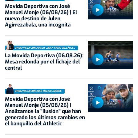
Movida Deportiva con José
51:59
Manuel Monje (06/08/26) | El
nuevo destino de Julen
Agirrezabala, una incógnita
ONDA VASCA CON JUANJO LUSA Y SAMU VALCÁRCEL
La Movida Deportiva (06.08.26):
54:50
Mesa redonda por el fichaje del
central
ONDA VASCA CON JOSÉ MANUEL MONJE
Movida Deportiva con José
52:42
Manuel Monje (05/08/26) |
Analizamos la "ilusión" que han
generado los últimos cambios en
el banquillo del Athletic