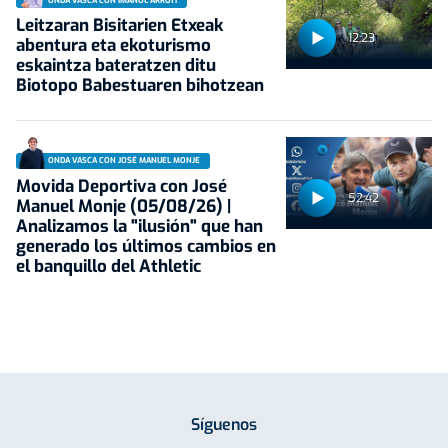
ONDA VASCA CON IMANOL ARRUTI
Leitzaran Bisitarien Etxeak
12:23
abentura eta ekoturismo
eskaintza bateratzen ditu
Biotopo Babestuaren bihotzean
ONDA VASCA CON JOSÉ MANUEL MONJE
Movida Deportiva con José
52:42
Manuel Monje (05/08/26) |
Analizamos la "ilusión" que han
generado los últimos cambios en
el banquillo del Athletic
Síguenos