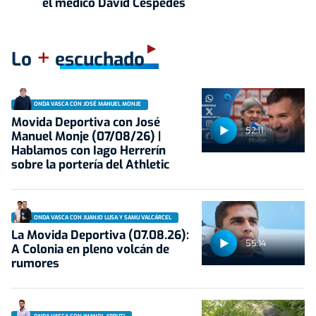
el médico David Céspedes
+
Lo
escuchado
ONDA VASCA CON JOSÉ MANUEL MONJE
Movida Deportiva con José
52:11
Manuel Monje (07/08/26) |
Hablamos con Iago Herrerín
sobre la portería del Athletic
ONDA VASCA CON JUANJO LUSA Y SAMU VALCÁRCEL
La Movida Deportiva (07.08.26):
55:14
A Colonia en pleno volcán de
rumores