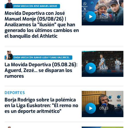
ONDA VASCA CON JOSÉ MANUEL MONJE
Movida Deportiva con José
52:42
Manuel Monje (05/08/26) |
Analizamos la "ilusión" que han
generado los últimos cambios en
el banquillo del Athletic
ONDA VASCA CON JUANJO LUSA Y SAMU VALCÁRCEL
La Movida Deportiva (05.08.26):
55:18
Aguerd, Zezé... se disparan los
rumores
DEPORTES
Borja Rodrigo sobre la polémica
en la Liga Euskotren: "El remo no
09:23
es un deporte aritmético"