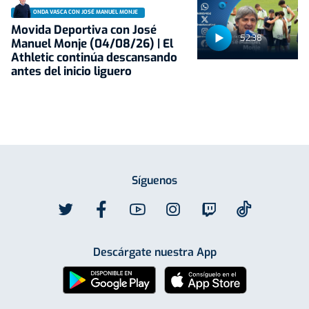
ONDA VASCA CON JOSÉ MANUEL MONJE
Movida Deportiva con José
52:38
Manuel Monje (04/08/26) | El
Athletic continúa descansando
antes del inicio liguero
Síguenos
Descárgate nuestra App