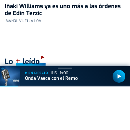
Iñaki Williams ya es uno más a las órdenes
de Edin Terzic
IMANOL VILELLA | OV
+
Lo
leído
11:15 - 14:00
EN DIRECTO
ACTUALIDAD
Onda Vasca con el Remo
Hallan muerto a un recién nacido en un armario
después de que su madre ingresara en el
hospital por una hemorragia
VIDA Y ESTILO
¿Los huevos tienen el mismo efecto que el
Ozempic? Boticaria García lo aclara