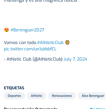
mantenga y es una magnífica noticia".
😍
#Berenguer2027
Vamos con todo.
#AthleticClub
🦁
pic.twitter.com/un1ubbbfCL
- Athletic Club (@AthleticClub)
July 7, 2024
ETIQUETAS
Deportes
Athletic
Renovaciones
Álex Berenguer