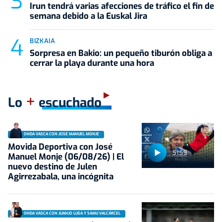
Irun tendrá varias afecciones de tráfico el fin de
semana debido a la Euskal Jira
BIZKAIA
Sorpresa en Bakio: un pequeño tiburón obliga a
cerrar la playa durante una hora
+
Lo
escuchado
ONDA VASCA CON JOSÉ MANUEL MONJE
Movida Deportiva con José
51:59
Manuel Monje (06/08/26) | El
nuevo destino de Julen
Agirrezabala, una incógnita
ONDA VASCA CON JUANJO LUSA Y SAMU VALCÁRCEL