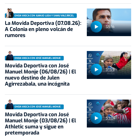
ONDA VASCA CON JUANJO LUSA Y SAMU VALCÁRCEL
La Movida Deportiva (07.08.26):
55:14
A Colonia en pleno volcán de
rumores
ONDA VASCA CON JOSÉ MANUEL MONJE
Movida Deportiva con José
51:59
Manuel Monje (06/08/26) | El
nuevo destino de Julen
Agirrezabala, una incógnita
ONDA VASCA CON JOSÉ MANUEL MONJE
Movida Deportiva con José
53:04
Manuel Monje (03/08/26) | El
Athletic suma y sigue en
pretemporada