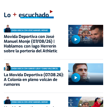
+
Lo
escuchado
ONDA VASCA CON JOSÉ MANUEL MONJE
Movida Deportiva con José
52:11
Manuel Monje (07/08/26) |
Hablamos con Iago Herrerín
sobre la portería del Athletic
ONDA VASCA CON JUANJO LUSA Y SAMU VALCÁRCEL
La Movida Deportiva (07.08.26):
55:14
A Colonia en pleno volcán de
rumores
ONDA VASCA CON JOSÉ MANUEL MONJE