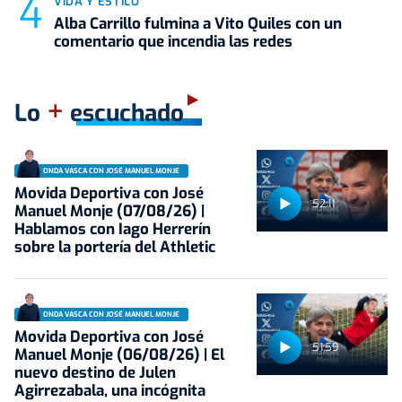
VIDA Y ESTILO
Alba Carrillo fulmina a Vito Quiles con un
comentario que incendia las redes
+
Lo
escuchado
ONDA VASCA CON JOSÉ MANUEL MONJE
Movida Deportiva con José
52:11
Manuel Monje (07/08/26) |
Hablamos con Iago Herrerín
sobre la portería del Athletic
ONDA VASCA CON JOSÉ MANUEL MONJE
Movida Deportiva con José
51:59
Manuel Monje (06/08/26) | El
nuevo destino de Julen
Agirrezabala, una incógnita