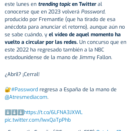
este lunes en
trending topic
en Twitter
al
conocerse que en 2023 volverá
Password
,
producido por Fremantle (que ha tirado de esa
anécdota para anunciar el retorno), aunque aún no
se sabe cuándo, y
el vídeo de aquel momento ha
vuelto a circular por las redes.
Un concurso que en
este 2022 ha regresado también a la NBC
estadounidense de la mano de Jimmy Fallon.
¿Abril? ¡Cerral!
🔐
#Password
regresa a España de la mano de
@Atresmediacom
.
⬇️⬇️⬇️
https://t.co/6LFNA3JXWL
pic.twitter.com/IwxQaTpPhb