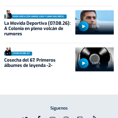
ONDA VASCA CON JUANJO LUSA Y SAMU VALCÁRCEL
La Movida Deportiva (07.08.26):
55:14
A Colonia en pleno volcán de
rumores
COSECHA DEL 67
Cosecha del 67. Primeros
59:55
álbumes de leyenda -2-
Síguenos