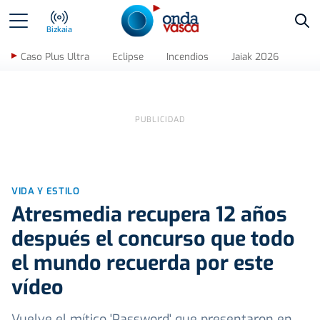
Bus
Bizkaia
Caso Plus Ultra
Eclipse
Incendios
Jaiak 2026
VIDA Y ESTILO
Atresmedia recupera 12 años
después el concurso que todo
el mundo recuerda por este
vídeo
Vuelve el mítico 'Password' que presentaron en