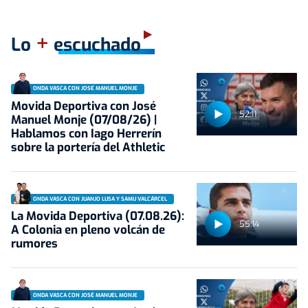
+
Lo
escuchado
ONDA VASCA CON JOSÉ MANUEL MONJE
Movida Deportiva con José
52:11
Manuel Monje (07/08/26) |
Hablamos con Iago Herrerín
sobre la portería del Athletic
ONDA VASCA CON JUANJO LUSA Y SAMU VALCÁRCEL
La Movida Deportiva (07.08.26):
55:14
A Colonia en pleno volcán de
rumores
ONDA VASCA CON JOSÉ MANUEL MONJE