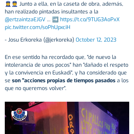
👮‍♀️👮 Junto a ella, en la caseta de obra, además,
han realizado pintadas insultantes a la
@ertzaintzaEJGV
... ➡
https://t.co/9TUG3AoPxX
pic.twitter.com/soPhUpxciH
- Josu Erkoreka (@jerkoreka)
October 12, 2023
En ese sentido ha recordado que, "de nuevo la
intolerancia de unos pocos" han "dañado el respeto
y la convivencia en Euskadi", y ha considerado que
se
son "acciones propias de tiempos pasados
a los
que no queremos volver".