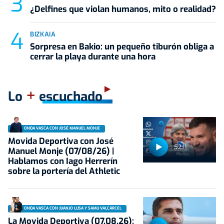
¿Delfines que violan humanos, mito o realidad?
BIZKAIA
Sorpresa en Bakio: un pequeño tiburón obliga a
cerrar la playa durante una hora
+
Lo
escuchado
ONDA VASCA CON JOSÉ MANUEL MONJE
Movida Deportiva con José
52:11
Manuel Monje (07/08/26) |
Hablamos con Iago Herrerín
sobre la portería del Athletic
ONDA VASCA CON JUANJO LUSA Y SAMU VALCÁRCEL
La Movida Deportiva (07.08.26):