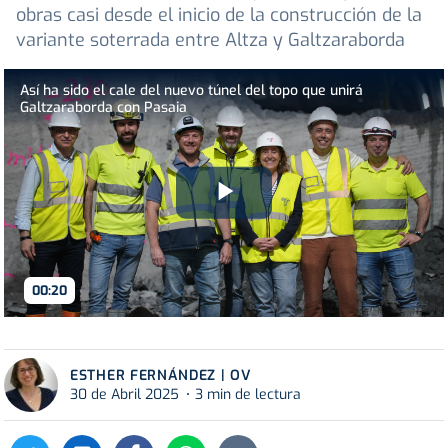
obras casi desde el inicio de la construcción de la
variante soterrada entre Altza y Galtzaraborda
Así ha sido el cale del nuevo túnel del topo que unirá
Galtzaraborda con Pasaia
Play
Video
00:20
ESTHER FERNÁNDEZ | OV
30 de Abril 2025
3 min de lectura