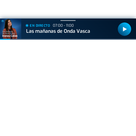
07:00 - 11:00
EN DIRECTO
+
Lo
leído
Las mañanas de Onda Vasca
VIDA Y ESTILO
Las tres mejores rutas para vivir el eclipse
total de sol sin salir de Euskal Herria
ACTUALIDAD
Consulta los mejores lugares para ver el
eclipse en Euskadi
VERDADERO O FALSO
Bots en Telegram: desnudos falsos con IA al
alcance de millones de personas
VIDA Y ESTILO