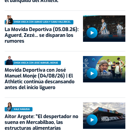
el banquillo del Athletic
ONDA VASCA CON JUANJO LUSA Y SAMU VALCÁRCEL
La Movida Deportiva (05.08.26):
55:18
Aguerd, Zezé... se disparan los
rumores
ONDA VASCA CON JOSÉ MANUEL MONJE
Movida Deportiva con José
52:38
Manuel Monje (04/08/26) | El
Athletic continúa descansando
antes del inicio liguero
KALE NAGUSIA
Aitor Argote: "El despertador no
16:38
suena en Mercabilbao, las
estructuras alimentarias