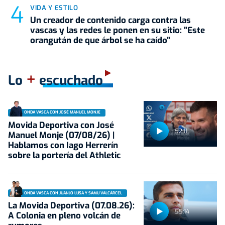
VIDA Y ESTILO
Un creador de contenido carga contra las
vascas y las redes le ponen en su sitio: "Este
orangután de que árbol se ha caído"
+
Lo
escuchado
ONDA VASCA CON JOSÉ MANUEL MONJE
Movida Deportiva con José
52:11
Manuel Monje (07/08/26) |
Hablamos con Iago Herrerín
sobre la portería del Athletic
ONDA VASCA CON JUANJO LUSA Y SAMU VALCÁRCEL
La Movida Deportiva (07.08.26):
55:14
A Colonia en pleno volcán de