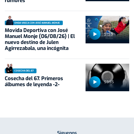
rumores
ONDA VASCA CON JOSÉ MANUEL MONJE
Movida Deportiva con José
51:59
Manuel Monje (06/08/26) | El
nuevo destino de Julen
Agirrezabala, una incógnita
COSECHA DEL 67
Cosecha del 67. Primeros
59:55
álbumes de leyenda -2-
Síguenos