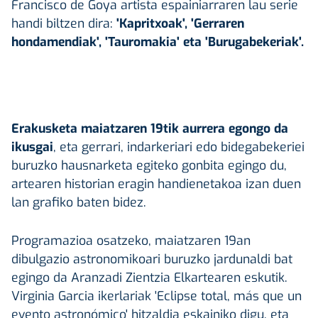
Francisco de Goya artista espainiarraren lau serie
handi biltzen dira:
'Kapritxoak', 'Gerraren
hondamendiak', 'Tauromakia' eta 'Burugabekeriak'.
Erakusketa maiatzaren 19tik aurrera egongo da
ikusgai
, eta gerrari, indarkeriari edo bidegabekeriei
buruzko hausnarketa egiteko gonbita egingo du,
artearen historian eragin handienetakoa izan duen
lan grafiko baten bidez.
Programazioa osatzeko, maiatzaren 19an
dibulgazio astronomikoari buruzko jardunaldi bat
egingo da Aranzadi Zientzia Elkartearen eskutik.
Virginia Garcia ikerlariak 'Eclipse total, más que un
evento astronómico' hitzaldia eskainiko digu, eta