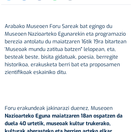
Arabako Museoen Foru Sareak bat egingo du
Museoen Nazioarteko Egunarekin eta programazio
berezia antolatu du maiatzaren 16tik 19ra bitartean
'Museoak mundu zatitua batzen" lelopean, eta,
besteak beste, bisita gidatuak, poesia, berregite
historikoa, erakusketa berri bat eta proposamen
zientifikoak eskainiko ditu.
Foru erakundeak jakinarazi duenez, Museoen
Nazioarteko Eguna maiatzaren 18an ospatzen da
duela 40 urtetik, museoak kultur trukerako,
kulturak aberasteko eta herrien arteko elkar