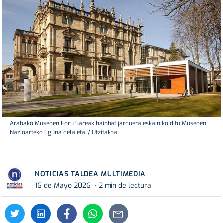
Arabako Museoen Foru Sareak hainbat jarduera eskainiko ditu Museoen
Nazioarteko Eguna dela eta. / Utzitakoa
NOTICIAS TALDEA MULTIMEDIA
16 de Mayo 2026
2 min de lectura