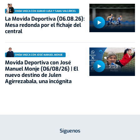
ONDA VASCA CON JUANJO LUSA Y SAMU VALCÁRCEL
La Movida Deportiva (06.08.26):
54:50
Mesa redonda por el fichaje del
central
ONDA VASCA CON JOSÉ MANUEL MONJE
Movida Deportiva con José
51:59
Manuel Monje (06/08/26) | El
nuevo destino de Julen
Agirrezabala, una incógnita
Síguenos