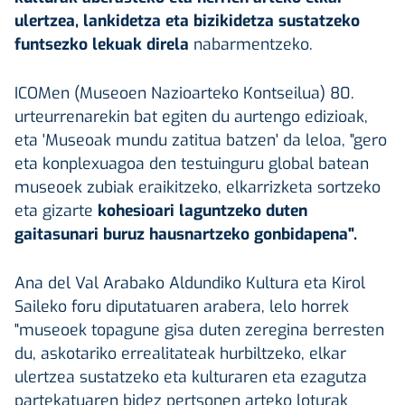
ulertzea, lankidetza eta bizikidetza sustatzeko
funtsezko lekuak direla
nabarmentzeko.
ICOMen (Museoen Nazioarteko Kontseilua) 80.
urteurrenarekin bat egiten du aurtengo edizioak,
eta 'Museoak mundu zatitua batzen' da leloa, "gero
eta konplexuagoa den testuinguru global batean
museoek zubiak eraikitzeko, elkarrizketa sortzeko
eta gizarte
kohesioari laguntzeko duten
gaitasunari buruz hausnartzeko gonbidapena".
Ana del Val Arabako Aldundiko Kultura eta Kirol
Saileko foru diputatuaren arabera, lelo horrek
"museoek topagune gisa duten zeregina berresten
du, askotariko errealitateak hurbiltzeko, elkar
ulertzea sustatzeko eta kulturaren eta ezagutza
partekatuaren bidez pertsonen arteko loturak