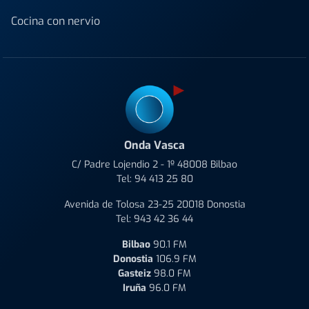
Cocina con nervio
Onda Vasca
C/ Padre Lojendio 2 - 1º 48008 Bilbao
Tel:
94 413 25 80
Avenida de Tolosa 23-25 20018 Donostia
Tel:
943 42 36 44
Bilbao
90.1 FM
Donostia
106.9 FM
Gasteiz
98.0 FM
Iruña
96.0 FM