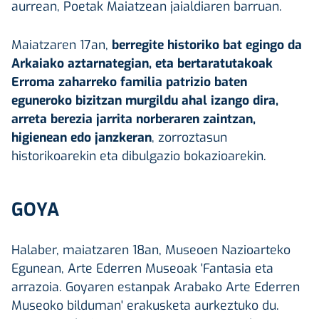
aurrean, Poetak Maiatzean jaialdiaren barruan.
Maiatzaren 17an,
berregite historiko bat egingo da
Arkaiako aztarnategian, eta bertaratutakoak
Erroma zaharreko familia patrizio baten
eguneroko bizitzan murgildu ahal izango dira,
arreta berezia jarrita norberaren zaintzan,
higienean edo janzkeran
, zorroztasun
historikoarekin eta dibulgazio bokazioarekin.
GOYA
Halaber, maiatzaren 18an, Museoen Nazioarteko
Egunean, Arte Ederren Museoak 'Fantasia eta
arrazoia. Goyaren estanpak Arabako Arte Ederren
Museoko bilduman' erakusketa aurkeztuko du.