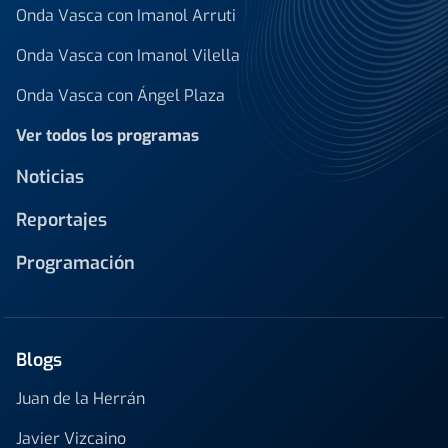
Onda Vasca con Imanol Arruti
Onda Vasca con Imanol Vilella
Onda Vasca con Ángel Plaza
Ver todos los programas
Noticias
Reportajes
Programación
Blogs
Juan de la Herrán
Javier Vizcaino