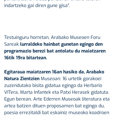
indartzeko gai diren gune gisa".
Testuinguru horretan, Arabako Museoen Foru
Sareak
lurraldeko hainbat gunetan egingo den
programazio berezi bat antolatu du maiatzaren
16tik 19ra bitartean.
Egitaraua maiatzaren 16an hasiko da, Arabako
Natura Zientzien
Museoan: 16 urtetik gorakoei
zuzendutako bisita gidatua egingo da Herbario
VITera, Marta Infantek eta Patxi Herasek gidatuta.
Egun berean, Arte Ederren Museoak literatura eta
artea batzen dituen proposamen bat egingo du,
poesia errezitaldi bat eskainiz museoko koadroen