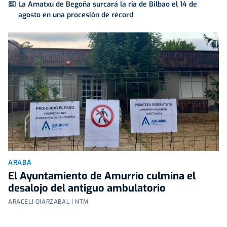
La Amatxu de Begoña surcará la ría de Bilbao el 14 de
agosto en una procesión de récord
ARABA
El Ayuntamiento de Amurrio culmina el
desalojo del antiguo ambulatorio
ARACELI OIARZABAL | NTM