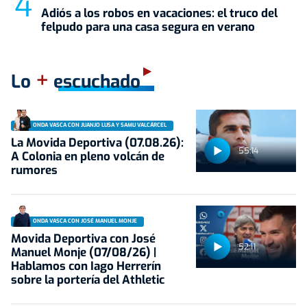
Adiós a los robos en vacaciones: el truco del
felpudo para una casa segura en verano
+
Lo
escuchado
ONDA VASCA CON JUANJO LUSA Y SAMU VALCÁRCEL
La Movida Deportiva (07.08.26):
55:14
A Colonia en pleno volcán de
rumores
ONDA VASCA CON JOSÉ MANUEL MONJE
Movida Deportiva con José
52:11
Manuel Monje (07/08/26) |
Hablamos con Iago Herrerín
sobre la portería del Athletic