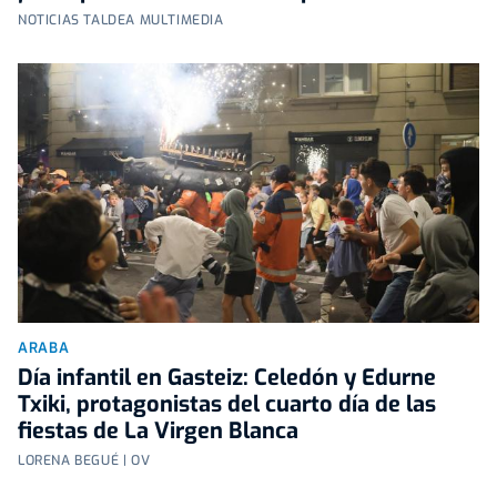
NOTICIAS TALDEA MULTIMEDIA
ARABA
Día infantil en Gasteiz: Celedón y Edurne
Txiki, protagonistas del cuarto día de las
fiestas de La Virgen Blanca
LORENA BEGUÉ | OV