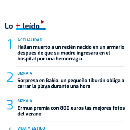
+
Lo
leído
ACTUALIDAD
Hallan muerto a un recién nacido en un armario
después de que su madre ingresara en el
hospital por una hemorragia
BIZKAIA
Sorpresa en Bakio: un pequeño tiburón obliga a
cerrar la playa durante una hora
BIZKAIA
Ermua premia con 800 euros las mejores fotos
del verano
VIDA Y ESTILO