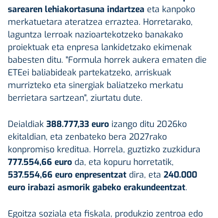
sarearen lehiakortasuna indartzea
eta kanpoko
merkatuetara ateratzea erraztea. Horretarako,
laguntza lerroak nazioartekotzeko banakako
proiektuak eta enpresa lankidetzako ekimenak
babesten ditu. "Formula horrek aukera ematen die
ETEei baliabideak partekatzeko, arriskuak
murrizteko eta sinergiak baliatzeko merkatu
berrietara sartzean", ziurtatu dute.
Deialdiak
388.777,33 euro
izango ditu 2026ko
ekitaldian, eta zenbateko bera 2027rako
konpromiso kreditua. Horrela, guztizko zuzkidura
777.554,66 euro
da, eta kopuru horretatik,
537.554,66 euro enpresentzat
dira, eta
240.000
euro irabazi asmorik gabeko erakundeentzat
.
Egoitza soziala eta fiskala, produkzio zentroa edo