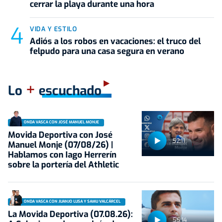
cerrar la playa durante una hora
VIDA Y ESTILO
Adiós a los robos en vacaciones: el truco del
felpudo para una casa segura en verano
+
Lo
escuchado
ONDA VASCA CON JOSÉ MANUEL MONJE
Movida Deportiva con José
52:11
Manuel Monje (07/08/26) |
Hablamos con Iago Herrerín
sobre la portería del Athletic
ONDA VASCA CON JUANJO LUSA Y SAMU VALCÁRCEL
La Movida Deportiva (07.08.26):
55:14