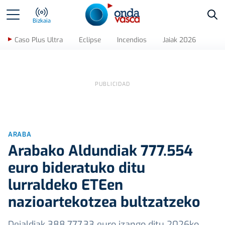
Bus
Bizkaia
Caso Plus Ultra
Eclipse
Incendios
Jaiak 2026
ARABA
Arabako Aldundiak 777.554
euro bideratuko ditu
lurraldeko ETEen
nazioartekotzea bultzatzeko
Deialdiak 388.777,33 euro izango ditu 2026ko