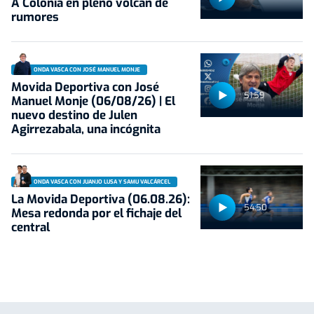
A Colonia en pleno volcán de
rumores
ONDA VASCA CON JOSÉ MANUEL MONJE
Movida Deportiva con José
51:59
Manuel Monje (06/08/26) | El
nuevo destino de Julen
Agirrezabala, una incógnita
ONDA VASCA CON JUANJO LUSA Y SAMU VALCÁRCEL
La Movida Deportiva (06.08.26):
54:50
Mesa redonda por el fichaje del
central