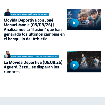
ONDA VASCA CON JOSÉ MANUEL MONJE
Movida Deportiva con José
52:42
Manuel Monje (05/08/26) |
Analizamos la "ilusión" que han
generado los últimos cambios en
el banquillo del Athletic
ONDA VASCA CON JUANJO LUSA Y SAMU VALCÁRCEL
La Movida Deportiva (05.08.26):
55:18
Aguerd, Zezé... se disparan los
rumores