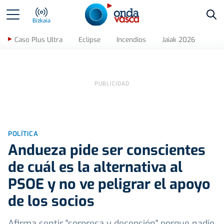
Bus
Bizkaia
Caso Plus Ultra
Eclipse
Incendios
Jaiak 2026
POLÍTICA
Andueza pide ser conscientes
de cuál es la alternativa al
PSOE y no ve peligrar el apoyo
de los socios
Afirma sentir "sorpresa y decepción" porque nadie