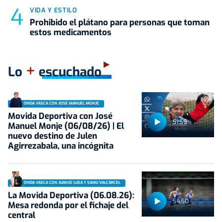
VIDA Y ESTILO
Prohibido el plátano para personas que toman
estos medicamentos
+
Lo
escuchado
ONDA VASCA CON JOSÉ MANUEL MONJE
Movida Deportiva con José
51:59
Manuel Monje (06/08/26) | El
nuevo destino de Julen
Agirrezabala, una incógnita
ONDA VASCA CON JUANJO LUSA Y SAMU VALCÁRCEL
La Movida Deportiva (06.08.26):
54:50
Mesa redonda por el fichaje del
central