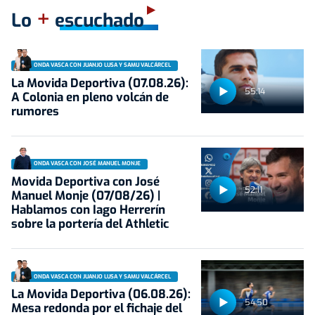
+
Lo
escuchado
ONDA VASCA CON JUANJO LUSA Y SAMU VALCÁRCEL
La Movida Deportiva (07.08.26):
55:14
A Colonia en pleno volcán de
rumores
ONDA VASCA CON JOSÉ MANUEL MONJE
Movida Deportiva con José
52:11
Manuel Monje (07/08/26) |
Hablamos con Iago Herrerín
sobre la portería del Athletic
ONDA VASCA CON JUANJO LUSA Y SAMU VALCÁRCEL
La Movida Deportiva (06.08.26):
54:50
Mesa redonda por el fichaje del