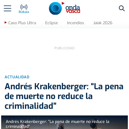
Bus
Bizkaia
Caso Plus Ultra
Eclipse
Incendios
Jaiak 2026
ACTUALIDAD
Andrés Krakenberger: “La pena
de muerte no reduce la
criminalidad”
Andrés Krakenberger: “La pena de muerte no reduce la
criminalidad”