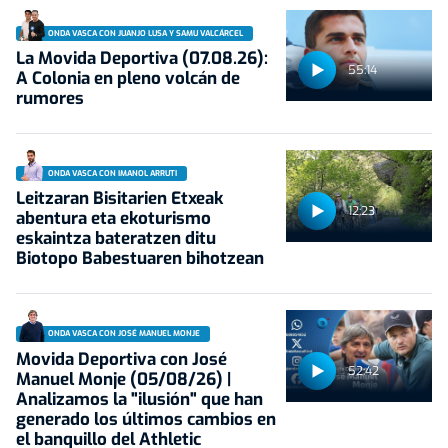
ONDA VASCA CON JUANJO LUSA Y SAMU VALCÁRCEL
La Movida Deportiva (07.08.26):
55:14
A Colonia en pleno volcán de
rumores
ONDA VASCA CON IMANOL ARRUTI
Leitzaran Bisitarien Etxeak
12:23
abentura eta ekoturismo
eskaintza bateratzen ditu
Biotopo Babestuaren bihotzean
ONDA VASCA CON JOSÉ MANUEL MONJE
Movida Deportiva con José
52:42
Manuel Monje (05/08/26) |
Analizamos la "ilusión" que han
generado los últimos cambios en
el banquillo del Athletic