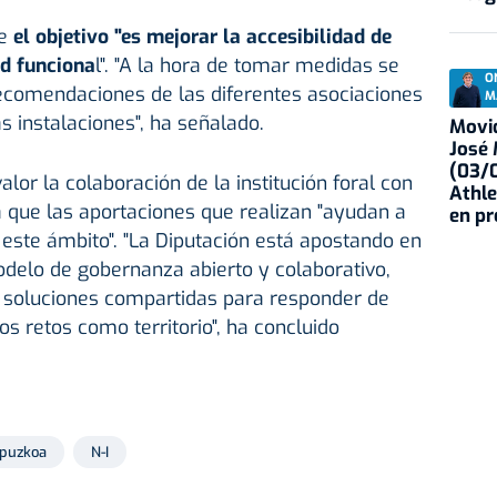
ue
el objetivo "es mejorar la accesibilidad de
ad funciona
l". "A la hora de tomar medidas se
O
recomendaciones de las diferentes asociaciones
M
as instalaciones", ha señalado.
Movid
José
(03/0
lor la colaboración de la institución foral con
Athle
a que las aportaciones que realizan "ayudan a
en p
 este ámbito". "La Diputación está apostando en
delo de gobernanza abierto y colaborativo,
soluciones compartidas para responder de
s retos como territorio", ha concluido
ipuzkoa
N-I