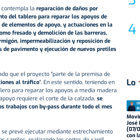
o contempla la
reparación de daños por
nto del tablero para reparar los apoyos de
 de elementos de apoyo, y actuaciones en la
como fresado y demolición de las barreras,
ormigón, impermeabilización y reposición de
as de pavimento y ejecución de nuevos pretiles
ado que el proyecto "parte de la premisa de
Lo
iones al tráfico
". En este sentido, teniendo en
ablero para reparar los apoyos a media madera
 apoyo requiere el corte de la calzada,
se
O
los trabajos con by-pass durante todo el mes
M
Movid
José
(07/
s se prevé ejecutar mediante estrechamiento
con I
 carriles, realizando los cortes de carril