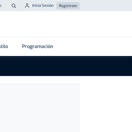
Inicia Sesión
Regístrate
6
Buscar
tilo
Programación