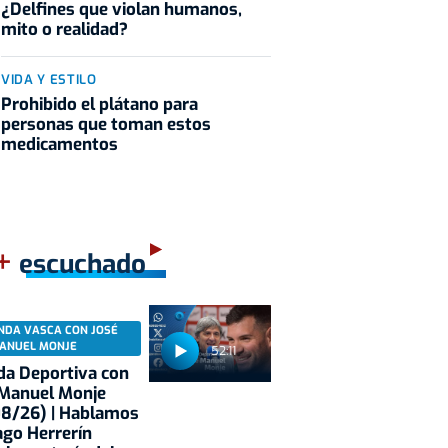
¿Delfines que violan humanos,
mito o realidad?
VIDA Y ESTILO
Prohibido el plátano para
personas que toman estos
medicamentos
+
escuchado
NDA VASCA CON JOSÉ
ANUEL MONJE
52:11
a Deportiva con
 Manuel Monje
08/26) | Hablamos
ago Herrerín