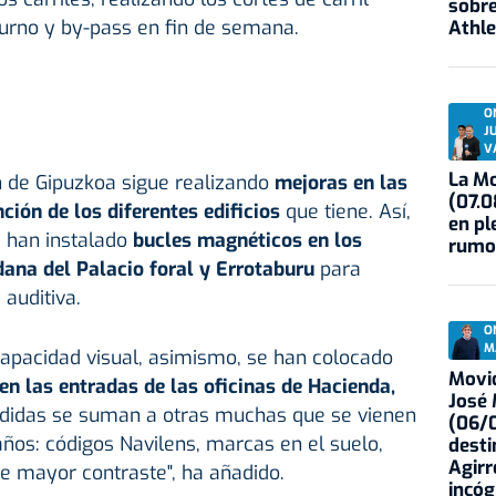
sobre
turno y by-pass en fin de semana.
Athle
O
J
V
La Mo
ón de Gipuzkoa sigue realizando
mejoras en las
(07.0
ción de los diferentes edificios
que tiene. Así,
en pl
 han instalado
bucles magnéticos en los
rumo
dana del Palacio foral y Errotaburu
para
auditiva.
O
M
capacidad visual, asimismo, se han colocado
Movid
 en las entradas de las oficinas de Hacienda,
José
edidas se suman a otras muchas que se vienen
(06/0
ños: códigos Navilens, marcas en el suelo,
desti
Agirr
de mayor contraste", ha añadido.
incóg