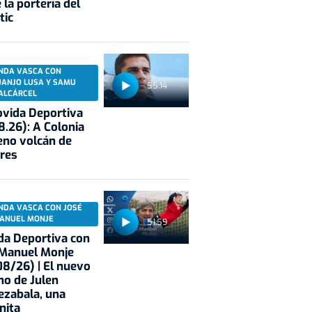
 la portería del
tic
NDA VASCA CON
UANJO LUSA Y SAMU
55:14
ALCÁRCEL
vida Deportiva
8.26): A Colonia
eno volcán de
res
NDA VASCA CON JOSÉ
ANUEL MONJE
51:59
a Deportiva con
 Manuel Monje
8/26) | El nuevo
no de Julen
ezabala, una
nita