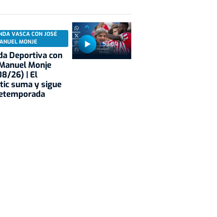
NDA VASCA CON JOSÉ
ANUEL MONJE
53:04
a Deportiva con
 Manuel Monje
8/26) | El
tic suma y sigue
retemporada