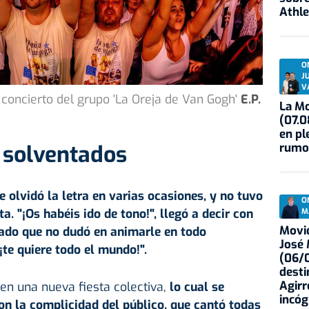
Athle
O
J
V
oncierto del grupo 'La Oreja de Van Gogh'
E.P.
La Mo
(07.0
en pl
rumo
 solventados
e olvidó la letra en varias ocasiones, y no tuvo
O
a. "¡Os habéis ido de tono!", llegó a decir con
M
Movid
ado que no dudó en animarle en todo
José
te quiere todo el mundo!".
(06/0
desti
Agirr
 en una nueva fiesta colectiva,
lo cual se
incóg
on la complicidad del público, que cantó todas