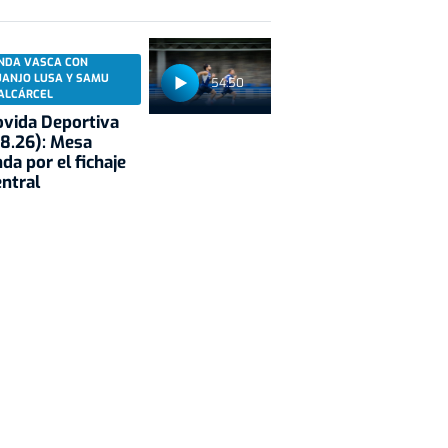
NDA VASCA CON
UANJO LUSA Y SAMU
54:50
ALCÁRCEL
vida Deportiva
8.26): Mesa
da por el fichaje
entral