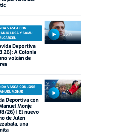
tic
NDA VASCA CON
UANJO LUSA Y SAMU
55:14
ALCÁRCEL
vida Deportiva
8.26): A Colonia
eno volcán de
res
NDA VASCA CON JOSÉ
ANUEL MONJE
51:59
a Deportiva con
 Manuel Monje
8/26) | El nuevo
no de Julen
ezabala, una
nita