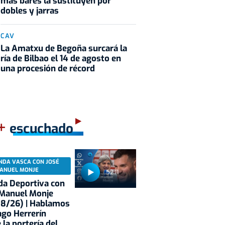
más bares la sustituyen por
dobles y jarras
CAV
La Amatxu de Begoña surcará la
ría de Bilbao el 14 de agosto en
una procesión de récord
+
escuchado
NDA VASCA CON JOSÉ
ANUEL MONJE
52:11
a Deportiva con
 Manuel Monje
08/26) | Hablamos
ago Herrerín
 la portería del