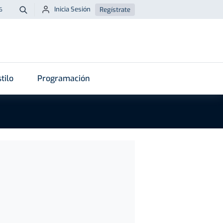
Inicia Sesión
Regístrate
6
Buscar
tilo
Programación