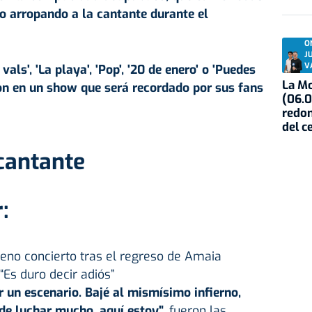
io arropando a la cantante durante el
O
J
V
als', 'La playa', 'Pop', '20 de enero' o 'Puedes
La Mo
ron en un show que será recordado por sus fans
(06.0
redon
del c
cantante
:
eno concierto tras el regreso de Amaia
Es duro decir adiós”
r un escenario. Bajé al mismísimo infierno,
de luchar mucho, aquí estoy",
fueron las