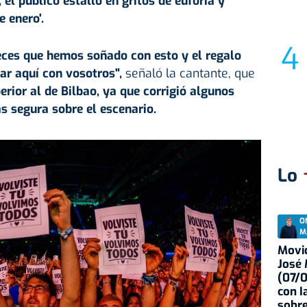
el público estalló en gritos de euforia y
 enero'.
veces que hemos soñado con esto y el regalo
ar aquí con vosotros",
señaló la cantante, que
erior al de Bilbao, ya que corrigió algunos
s segura sobre el escenario.
Lo
O
M
Movid
José
(07/
con I
sobre