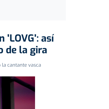
 'LOVG': así
o de la gira
ó la cantante vasca