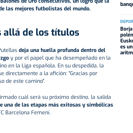
Balones de Oro consecutivos, un logro que la
banqu
e las mejores futbolistas del mundo.
DEPO
Borja
allá de los títulos
polém
Eusko
es un
utellas
deja una huella profunda dentro del
aritm
azgo
y por el papel que ha desempeñado en la
ino en la Liga española. En su despedida, la
se directamente a la afición: "Gracias por
 de este camino".
rmado cuál será su próximo destino, la salida
de una de las etapas más exitosas y simbólicas
l FC Barcelona Femení.