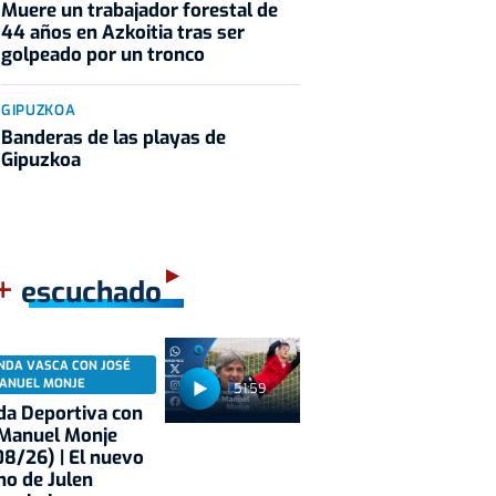
Muere un trabajador forestal de
44 años en Azkoitia tras ser
golpeado por un tronco
GIPUZKOA
Banderas de las playas de
Gipuzkoa
+
escuchado
NDA VASCA CON JOSÉ
ANUEL MONJE
51:59
a Deportiva con
 Manuel Monje
8/26) | El nuevo
no de Julen