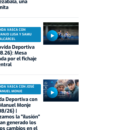
ezabala, una
nita
NDA VASCA CON
UANJO LUSA Y SAMU
54:50
ALCÁRCEL
vida Deportiva
8.26): Mesa
da por el fichaje
entral
NDA VASCA CON JOSÉ
ANUEL MONJE
52:42
a Deportiva con
 Manuel Monje
8/26) |
zamos la "ilusión"
an generado los
os cambios en el