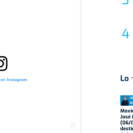
Lo
 en Instagram
O
M
Movid
José
(06/0
desti