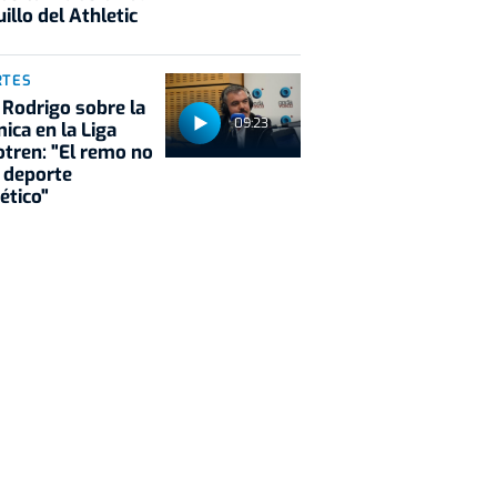
illo del Athletic
RTES
 Rodrigo sobre la
09:23
ica en la Liga
tren: "El remo no
 deporte
ético"