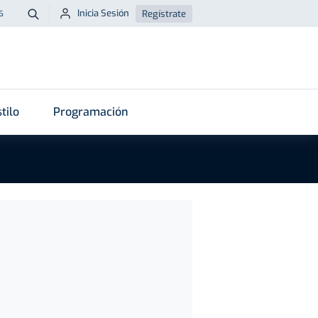
Inicia Sesión
Regístrate
6
Buscar
tilo
Programación