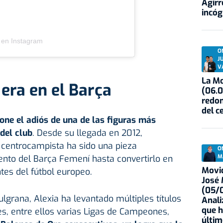
Agirr
incóg
 en Instagram
O
J
V
La Mo
 era en el Barça
(06.0
redon
del c
one el adiós de una de las figuras más
 del club
. Desde su llegada en 2012,
 centrocampista ha sido una pieza
O
ento del Barça Femení hasta convertirlo en
M
Movid
tes del fútbol europeo.
José
(05/0
grana, Alexia ha levantado múltiples títulos
Anali
que h
es, entre ellos varias Ligas de Campeones,
últim