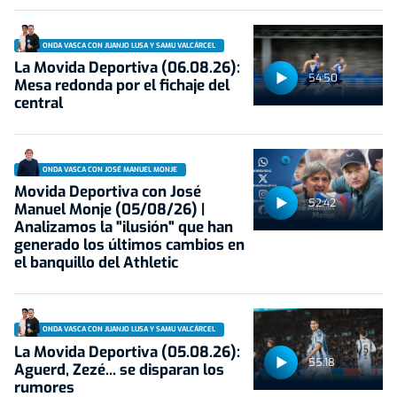
ONDA VASCA CON JUANJO LUSA Y SAMU VALCÁRCEL
La Movida Deportiva (06.08.26):
54:50
Mesa redonda por el fichaje del
central
ONDA VASCA CON JOSÉ MANUEL MONJE
Movida Deportiva con José
52:42
Manuel Monje (05/08/26) |
Analizamos la "ilusión" que han
generado los últimos cambios en
el banquillo del Athletic
ONDA VASCA CON JUANJO LUSA Y SAMU VALCÁRCEL
La Movida Deportiva (05.08.26):
55:18
Aguerd, Zezé... se disparan los
rumores