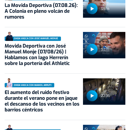
La Movida Deportiva (07.08.26):
55:14
A Colonia en pleno volcán de
rumores
ONDA VASCA CON JOSÉ MANUEL MONJE
Movida Deportiva con José
52:11
Manuel Monje (07/08/26) |
Hablamos con Iago Herrerín
sobre la portería del Athletic
ONDA VASCA CON IMANOL ARRUTI
El aumento del ruido festivo
22:36
durante el verano pone en jaque
el descanso de los vecinos en los
barrios céntricos