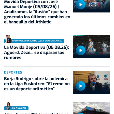
Movida Deportiva con José
52:42
Manuel Monje (05/08/26) |
Analizamos la "ilusión" que han
generado los últimos cambios en
el banquillo del Athletic
ONDA VASCA CON JUANJO LUSA Y SAMU VALCÁRCEL
La Movida Deportiva (05.08.26):
55:18
Aguerd, Zezé... se disparan los
rumores
DEPORTES
Borja Rodrigo sobre la polémica
en la Liga Euskotren: "El remo no
09:23
es un deporte aritmético"
KALE NAGUSIA