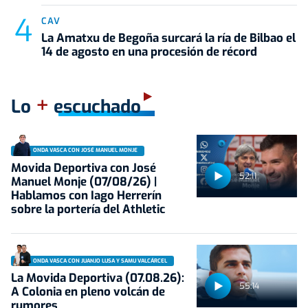
CAV
La Amatxu de Begoña surcará la ría de Bilbao el
14 de agosto en una procesión de récord
+
Lo
escuchado
ONDA VASCA CON JOSÉ MANUEL MONJE
Movida Deportiva con José
52:11
Manuel Monje (07/08/26) |
Hablamos con Iago Herrerín
sobre la portería del Athletic
ONDA VASCA CON JUANJO LUSA Y SAMU VALCÁRCEL
La Movida Deportiva (07.08.26):
55:14
A Colonia en pleno volcán de
rumores