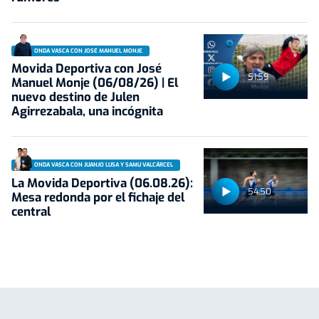
ONDA VASCA CON JOSÉ MANUEL MONJE
Movida Deportiva con José
51:59
Manuel Monje (06/08/26) | El
nuevo destino de Julen
Agirrezabala, una incógnita
ONDA VASCA CON JUANJO LUSA Y SAMU VALCÁRCEL
La Movida Deportiva (06.08.26):
54:50
Mesa redonda por el fichaje del
central