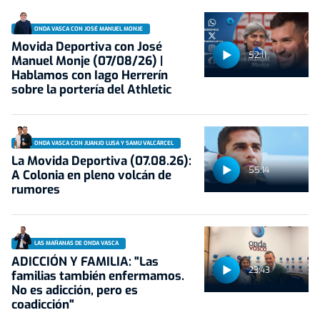
ONDA VASCA CON JOSÉ MANUEL MONJE
Movida Deportiva con José
52:11
Manuel Monje (07/08/26) |
Hablamos con Iago Herrerín
sobre la portería del Athletic
ONDA VASCA CON JUANJO LUSA Y SAMU VALCÁRCEL
La Movida Deportiva (07.08.26):
55:14
A Colonia en pleno volcán de
rumores
LAS MAÑANAS DE ONDA VASCA
ADICCIÓN Y FAMILIA: "Las
23:43
familias también enfermamos.
No es adicción, pero es
coadicción"