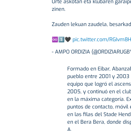
Urte askotan eta klubaren garaip
zinen.
Zauden lekuan zaudela, besarkad
♾️1️⃣🖤
pic.twitter.com/RGIvm8
- AMPO ORDIZIA (@ORDIZIARUGB
Formado en Eibar, Abanzaba
pueblo entre 2001 y 2003 en
equipo que logró el ascens
2005, y continuó en el cl
en la máxima categoría. Exc
puntos de contacto, móvil 
en las filas del Stade Hen
en el Bera Bera, donde dis
A.