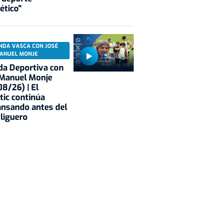
ético"
NDA VASCA CON JOSÉ
ANUEL MONJE
52:38
a Deportiva con
 Manuel Monje
8/26) | El
tic continúa
nsando antes del
 liguero