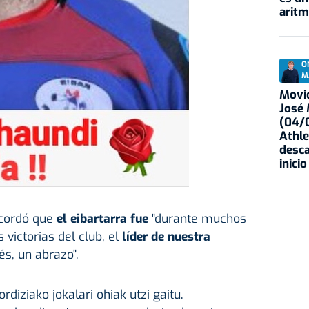
aritm
O
M
Movid
José
(04/0
Athle
desca
inicio
recordó que
el eibartarra fue
"durante muchos
victorias del club, el
líder de nuestra
és, un abrazo".
diziako jokalari ohiak utzi gaitu.