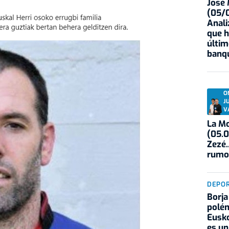
José
(05/0
Anali
que h
últim
banqu
O
J
V
La Mo
(05.0
Zezé.
rumo
DEPO
Borja
polém
Eusko
es un