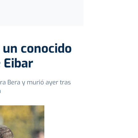
s un conocido
 Eibar
era Bera y murió ayer tras
a