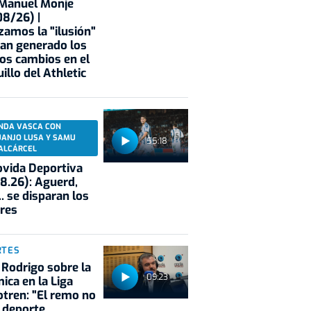
 Manuel Monje
8/26) |
zamos la "ilusión"
an generado los
os cambios en el
illo del Athletic
NDA VASCA CON
UANJO LUSA Y SAMU
55:18
ALCÁRCEL
vida Deportiva
8.26): Aguerd,
.. se disparan los
res
RTES
 Rodrigo sobre la
09:23
ica en la Liga
tren: "El remo no
 deporte