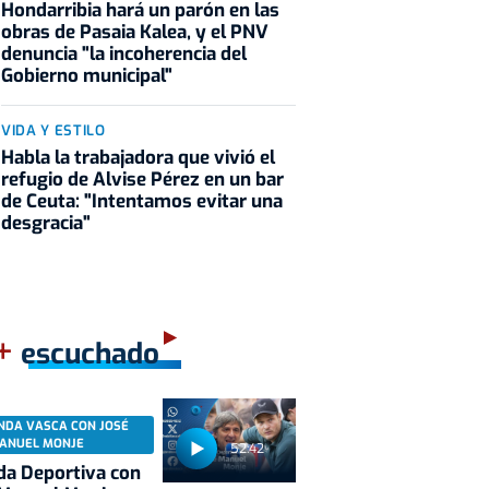
Hondarribia hará un parón en las
obras de Pasaia Kalea, y el PNV
denuncia "la incoherencia del
Gobierno municipal"
VIDA Y ESTILO
Habla la trabajadora que vivió el
refugio de Alvise Pérez en un bar
de Ceuta: "Intentamos evitar una
desgracia"
+
escuchado
NDA VASCA CON JOSÉ
ANUEL MONJE
52:42
a Deportiva con