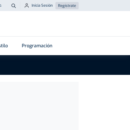
Inicia Sesión
Regístrate
6
Buscar
tilo
Programación