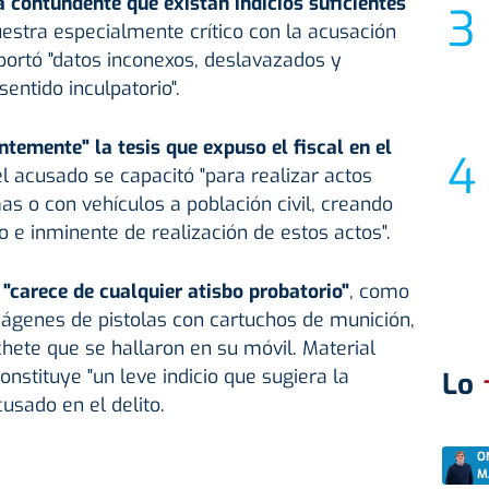
 contundente que existan indicios suficientes
uestra especialmente crítico con la acusación
aportó "datos inconexos, deslavazados y
entido inculpatorio".
temente" la tesis que expuso el fiscal en el
l acusado se capacitó "para realizar actos
as o con vehículos a población civil, creando
o e inminente de realización de estos actos".
"carece de cualquier atisbo probatorio"
, como
ágenes de pistolas con cartuchos de munición,
chete que se hallaron en su móvil. Material
constituye "un leve indicio que sugiera la
Lo
cusado en el delito.
O
M