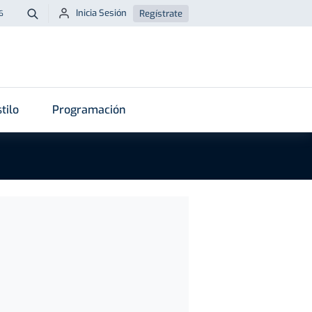
Inicia Sesión
Regístrate
6
Buscar
tilo
Programación