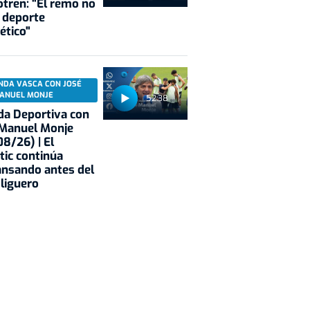
tren: "El remo no
 deporte
ético"
NDA VASCA CON JOSÉ
ANUEL MONJE
52:38
a Deportiva con
 Manuel Monje
8/26) | El
tic continúa
nsando antes del
 liguero