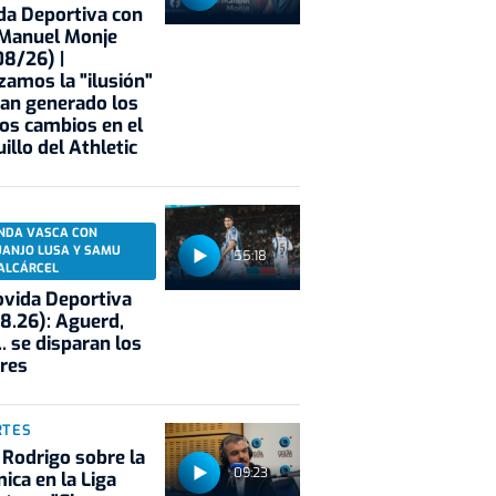
a Deportiva con
 Manuel Monje
8/26) |
zamos la "ilusión"
an generado los
os cambios en el
illo del Athletic
NDA VASCA CON
UANJO LUSA Y SAMU
55:18
ALCÁRCEL
vida Deportiva
8.26): Aguerd,
.. se disparan los
res
RTES
 Rodrigo sobre la
09:23
ica en la Liga