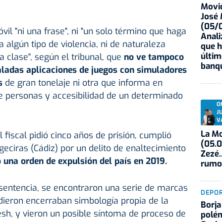
Movid
José
(05/0
il "ni una frase", ni "un solo término que haga
Anali
 algún tipo de violencia, ni de naturaleza
que h
últim
a clase", según el tribunal, que
no ve tampoco
banqu
aladas aplicaciones de juegos con simuladores
s
de gran tonelaje ni otra que informa en
e personas y accesibilidad de un determinado
O
J
V
La Mo
 fiscal pidió cinco años de prisión, cumplió
(05.0
geciras (Cádiz) por un delito de enaltecimiento
Zezé.
 una orden de expulsión del país en 2019.
rumo
a sentencia, se encontraron una serie de marcas
DEPO
dieron encerraban simbología propia de la
Borja
esh, y vieron un posible síntoma de proceso de
polém