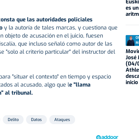
Eusko
es un
aritm
consta que las autoridades policiales
do
y la autoría de tales marcas, y cuestiona que
n objeto de acusación en el juicio, fuesen
O
iscalía, que incluso señaló como autor de las
M
Movid
"solo al criterio particular" del instructor del
José
(04/0
Athle
desca
 para "situar el contexto" en tiempo y espacio
inicio
tados al acusado, algo que l
e "llama
 al tribunal.
Delito
Datos
Ataques