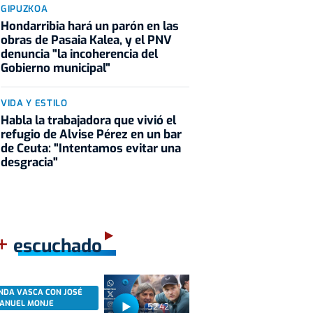
GIPUZKOA
Hondarribia hará un parón en las
obras de Pasaia Kalea, y el PNV
denuncia "la incoherencia del
Gobierno municipal"
VIDA Y ESTILO
Habla la trabajadora que vivió el
refugio de Alvise Pérez en un bar
de Ceuta: "Intentamos evitar una
desgracia"
+
escuchado
NDA VASCA CON JOSÉ
ANUEL MONJE
52:42