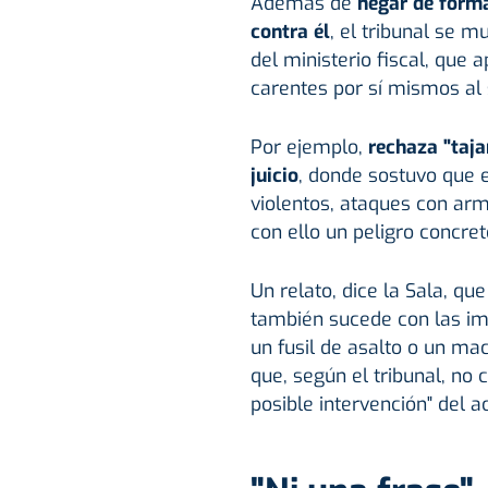
Además de
negar de forma
contra él
, el tribunal se m
del ministerio fiscal, que 
carentes por sí mismos al s
Por ejemplo,
rechaza "tajan
juicio
, donde sostuvo que e
violentos, ataques con arm
con ello un peligro concret
Un relato, dice la Sala, que
también sucede con las im
un fusil de asalto o un ma
que, según el tribunal, no 
posible intervención" del a