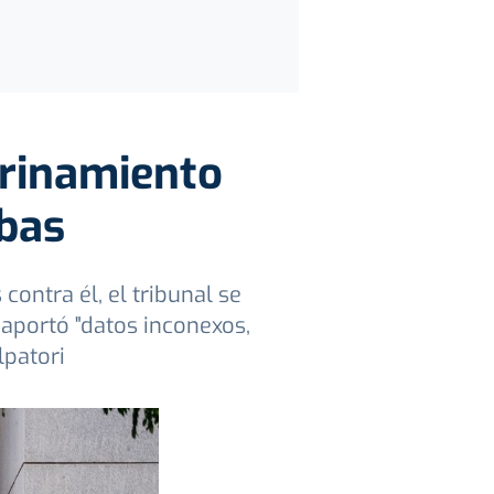
trinamiento
ebas
ontra él, el tribunal se
 aportó "datos inconexos,
lpatori