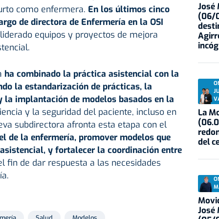
José
surto como enfermera.
En los últimos cinco
(06/0
rgo de directora de Enfermería en la OSI
desti
a liderado equipos y proyectos de mejora
Agirr
incóg
tencial.
ia
ha combinado la práctica asistencial con la
O
ndo la estandarización de prácticas, la
J
y la implantación de modelos basados en la
V
iciencia y la seguridad del paciente, incluso en
La Mo
(06.0
va subdirectora afronta esta etapa con el
redon
pel de la enfermería, promover modelos que
del c
asistencial, y fortalecer la coordinación entre
el fin de dar respuesta a las necesidades
ía.
O
M
Movid
José
mería
Salud
Modelos