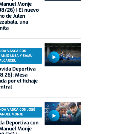
 Manuel Monje
8/26) | El nuevo
no de Julen
ezabala, una
nita
NDA VASCA CON
UANJO LUSA Y SAMU
54:50
ALCÁRCEL
vida Deportiva
8.26): Mesa
da por el fichaje
entral
NDA VASCA CON JOSÉ
ANUEL MONJE
52:42
a Deportiva con
 Manuel Monje