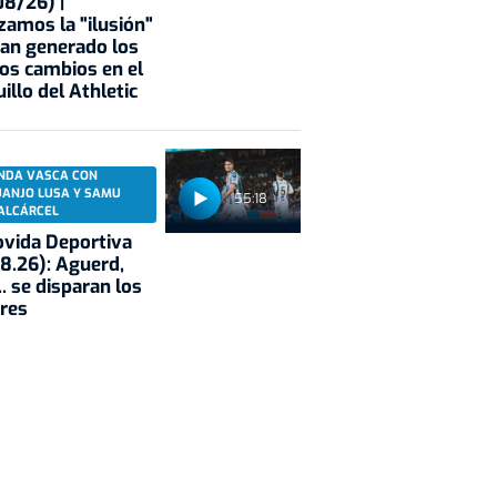
8/26) |
zamos la "ilusión"
an generado los
os cambios en el
illo del Athletic
NDA VASCA CON
UANJO LUSA Y SAMU
55:18
ALCÁRCEL
vida Deportiva
8.26): Aguerd,
.. se disparan los
res