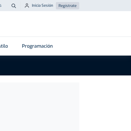
Inicia Sesión
Regístrate
6
Buscar
tilo
Programación