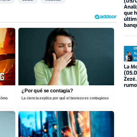
(05/0
Anali
que h
últim
banqu
O
J
V
La Mo
(05.0
Zezé.
rumo
¿Por qué se contagia?
¡Cómo
La ciencia explica por qué el bostezo es contagioso