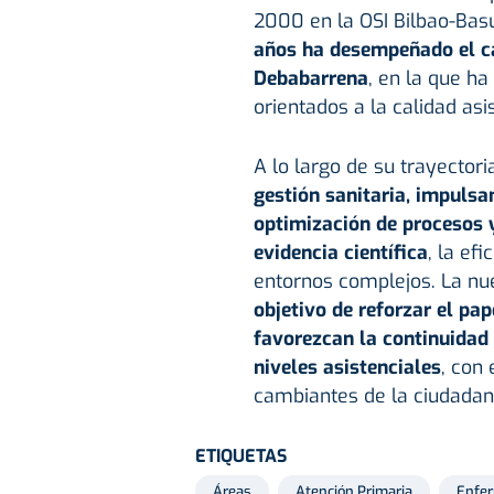
2000 en la OSI Bilbao-Ba
años ha desempeñado el ca
Debabarrena
, en la que h
orientados a la calidad asis
A lo largo de su trayector
gestión sanitaria, impulsa
optimización de procesos 
evidencia científica
, la ef
entornos complejos. La nue
objetivo de reforzar el pa
favorezcan la continuidad 
niveles asistenciales
, con 
cambiantes de la ciudadan
ETIQUETAS
Áreas
Atención Primaria
Enfer