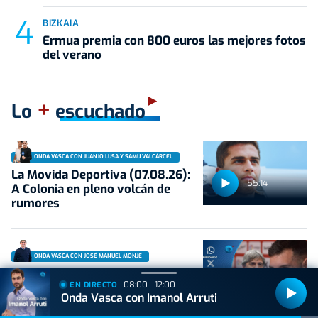
BIZKAIA
Ermua premia con 800 euros las mejores fotos
del verano
+
Lo
escuchado
ONDA VASCA CON JUANJO LUSA Y SAMU VALCÁRCEL
La Movida Deportiva (07.08.26):
55:14
A Colonia en pleno volcán de
rumores
ONDA VASCA CON JOSÉ MANUEL MONJE
Movida Deportiva con José
52:11
08:00 - 12:00
EN DIRECTO
Manuel Monje (07/08/26) |
Onda Vasca con Imanol Arruti
Hablamos con Iago Herrerín
sobre la portería del Athletic