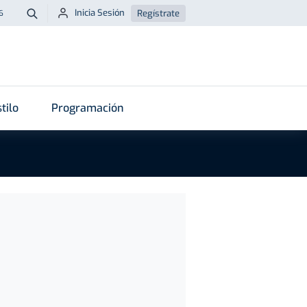
Inicia Sesión
Regístrate
6
Buscar
tilo
Programación