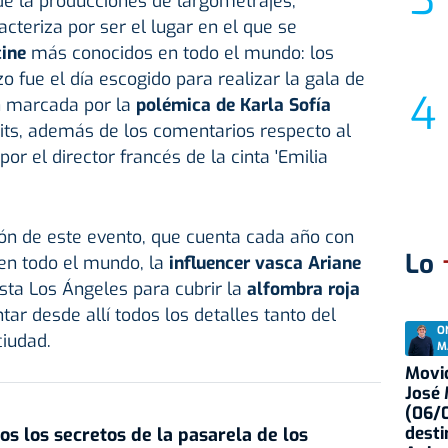
e la producciones de largometrajes,
cteriza por ser el lugar en el que se
cine
más conocidos en todo el mundo: los
 fue el día escogido para realizar la gala de
n marcada por la
polémica de Karla Sofía
its, además de los comentarios respecto al
or el director francés de la cinta 'Emilia
ión de este evento, que cuenta cada año con
Lo
en todo el mundo, la
influencer vasca Ariane
sta Los Ángeles para cubrir la
alfombra roja
tar desde allí todos los detalles tanto del
O
ciudad.
M
Movid
José
(06/0
desti
s los secretos de la pasarela de los