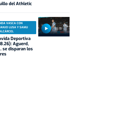
illo del Athletic
NDA VASCA CON
UANJO LUSA Y SAMU
55:18
ALCÁRCEL
vida Deportiva
8.26): Aguerd,
.. se disparan los
res