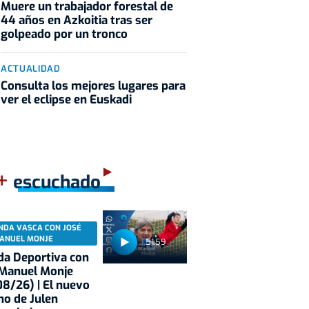
Muere un trabajador forestal de
44 años en Azkoitia tras ser
golpeado por un tronco
ACTUALIDAD
Consulta los mejores lugares para
ver el eclipse en Euskadi
+
escuchado
NDA VASCA CON JOSÉ
ANUEL MONJE
51:59
a Deportiva con
 Manuel Monje
8/26) | El nuevo
no de Julen