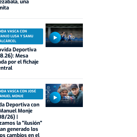
ezabala, una
nita
NDA VASCA CON
UANJO LUSA Y SAMU
54:50
ALCÁRCEL
vida Deportiva
8.26): Mesa
da por el fichaje
entral
NDA VASCA CON JOSÉ
ANUEL MONJE
52:42
a Deportiva con
 Manuel Monje
8/26) |
zamos la "ilusión"
an generado los
os cambios en el