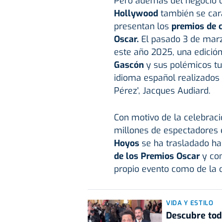
Pero además del negocio d
Hollywood
también se cara
presentan los
premios de 
Oscar.
El pasado 3 de marzo
este año 2025, una edició
Gascón
y sus polémicos tu
idioma español realizados p
Pérez', Jacques Audiard.
Con motivo de la celebrac
millones de espectadores 
Hoyos
se ha trasladado ha
de los Premios Oscar
y con
propio evento como de la 
VIDA Y ESTILO
Descubre todo