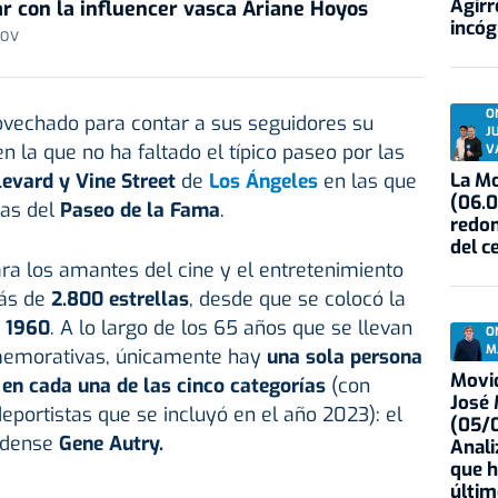
Agirr
r con la influencer vasca Ariane Hoyos
incóg
 OV
O
rovechado para contar a sus seguidores su
J
en la que no ha faltado el típico paseo por las
V
La Mo
evard y Vine Street
de
Los Ángeles
en las que
(06.0
las del
Paseo de la Fama
.
redon
del c
ra los amantes del cine y el entretenimiento
más de
2.800 estrellas
, desde que se colocó la
l 1960
. A lo largo de los 65 años que se llevan
O
M
memorativas, únicamente hay
una sola persona
Movid
en cada una de las cinco categorías
(con
José
eportistas que se incluyó en el año 2023): el
(05/0
nidense
Gene Autry.
Anali
que h
últim