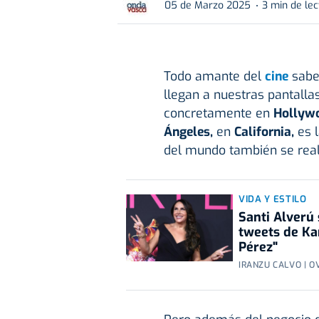
05 de Marzo 2025
3 min de lec
Todo amante del
cine
sabe 
llegan a nuestras pantall
concretamente en
Hollyw
Ángeles,
en
California,
es l
del mundo también se rea
VIDA Y ESTILO
Santi Alverú 
tweets de Ka
Pérez"
IRANZU CALVO | O