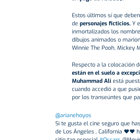
Estos últimos sí que deben 
de
personajes ficticios.
Y e
inmortalizados los nombres
dibujos animados o marione
Winnie The Pooh, Mickey 
Respecto a la colocación 
están en el suelo a excepc
Muhammad Ali
está puesta
cuando accedió a que pusi
por los transeúntes que pa
@arianehoyos
Si te gusta el cine seguro que ha
de Los Ángeles , California ❤️❤️ 
sitio tan especial
#Oscars
@Movis