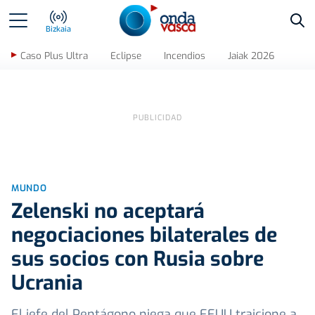
Bus
Bizkaia
Caso Plus Ultra
Eclipse
Incendios
Jaiak 2026
MUNDO
Zelenski no aceptará
negociaciones bilaterales de
sus socios con Rusia sobre
Ucrania
El jefe del Pentágono niega que EEUU traicione a