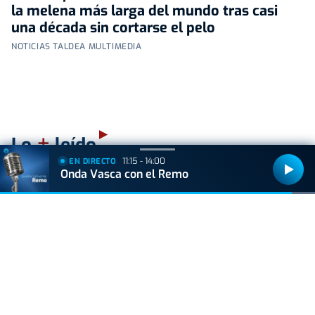
la melena más larga del mundo tras casi
una década sin cortarse el pelo
NOTICIAS TALDEA MULTIMEDIA
+
Lo
leído
11:15 - 14:00
EN DIRECTO
Onda Vasca con el Remo
ACTUALIDAD
Hallan muerto a un recién nacido en un armario
después de que su madre ingresara en el
hospital por una hemorragia
VIDA Y ESTILO
¿Los huevos tienen el mismo efecto que el
Ozempic? Boticaria García lo aclara