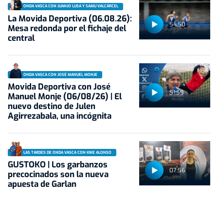
ONDA VASCA CON JUANJO LUSA Y SAMU VALCÁRCEL
La Movida Deportiva (06.08.26):
54:50
Mesa redonda por el fichaje del
central
ONDA VASCA CON JOSÉ MANUEL MONJE
Movida Deportiva con José
51:59
Manuel Monje (06/08/26) | El
nuevo destino de Julen
Agirrezabala, una incógnita
LAS TARDES DE ONDA VASCA CON KIKE ALONSO
GUSTOKO | Los garbanzos
07:56
precocinados son la nueva
apuesta de Garlan