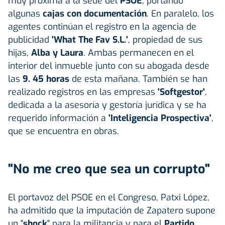
muy próxima a la sede del
PSOE
, portando
algunas
cajas con documentación
. En paralelo, los
agentes continúan el registro en la agencia de
publicidad
'What The Fav S.L.'
, propiedad de sus
hijas,
Alba y Laura
. Ambas permanecen en el
interior del inmueble junto con su abogada desde
las
9. 45 horas
de esta mañana. También se han
realizado registros en las empresas
'Softgestor'
,
dedicada a la asesoría y gestoría jurídica y se ha
requerido información a
'Inteligencia Prospectiva'
,
que se encuentra en obras.
"No me creo que sea un corrupto"
El portavoz del PSOE en el Congreso, Patxi López,
ha admitido que la imputación de Zapatero supone
un "
shock
" para la militancia y para el
Partido