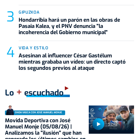
GIPUZKOA
Hondarribia hará un parón en las obras de
Pasaia Kalea, y el PNV denuncia "la
incoherencia del Gobierno municipal"
VIDA Y ESTILO
Asesinan al influencer César Gastélum
mientras grababa un vídeo: un directo captó
los segundos previos al ataque
+
Lo
escuchado
ONDA VASCA CON JOSÉ MANUEL MONJE
Movida Deportiva con José
52:42
Manuel Monje (05/08/26) |
Analizamos la "ilusión" que han