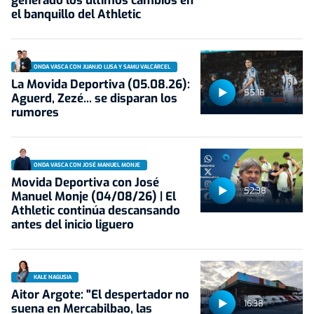
generado los últimos cambios en
el banquillo del Athletic
ONDA VASCA CON JUANJO LUSA Y SAMU VALCÁRCEL
La Movida Deportiva (05.08.26):
55:18
Aguerd, Zezé... se disparan los
rumores
ONDA VASCA CON JOSÉ MANUEL MONJE
Movida Deportiva con José
52:38
Manuel Monje (04/08/26) | El
Athletic continúa descansando
antes del inicio liguero
KALE NAGUSIA
Aitor Argote: "El despertador no
16:38
suena en Mercabilbao, las