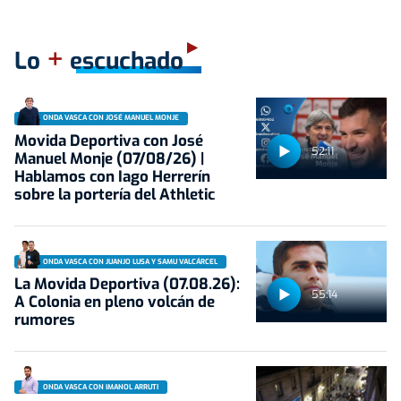
+
Lo
escuchado
ONDA VASCA CON JOSÉ MANUEL MONJE
Movida Deportiva con José
52:11
Manuel Monje (07/08/26) |
Hablamos con Iago Herrerín
sobre la portería del Athletic
ONDA VASCA CON JUANJO LUSA Y SAMU VALCÁRCEL
La Movida Deportiva (07.08.26):
55:14
A Colonia en pleno volcán de
rumores
ONDA VASCA CON IMANOL ARRUTI