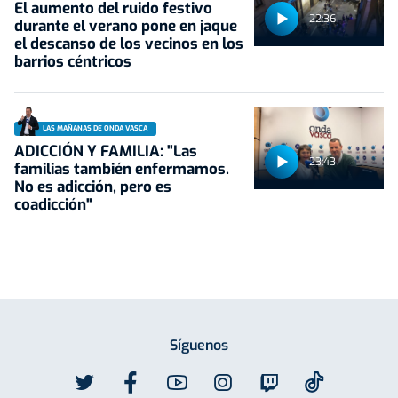
El aumento del ruido festivo
22:36
durante el verano pone en jaque
el descanso de los vecinos en los
barrios céntricos
LAS MAÑANAS DE ONDA VASCA
ADICCIÓN Y FAMILIA: "Las
23:43
familias también enfermamos.
No es adicción, pero es
coadicción"
Síguenos