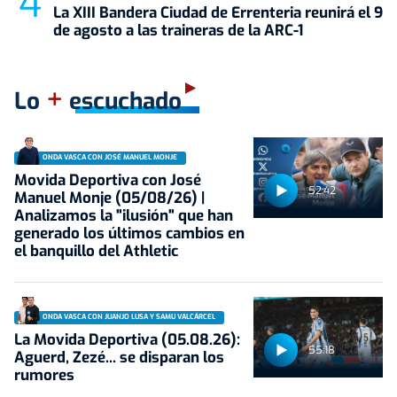
La XIII Bandera Ciudad de Errenteria reunirá el 9
de agosto a las traineras de la ARC-1
+
Lo
escuchado
ONDA VASCA CON JOSÉ MANUEL MONJE
Movida Deportiva con José
52:42
Manuel Monje (05/08/26) |
Analizamos la "ilusión" que han
generado los últimos cambios en
el banquillo del Athletic
ONDA VASCA CON JUANJO LUSA Y SAMU VALCÁRCEL
La Movida Deportiva (05.08.26):
55:18
Aguerd, Zezé... se disparan los
rumores