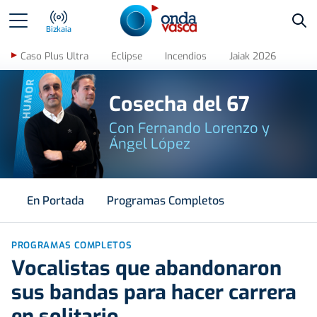
Bus
Bizkaia
Caso Plus Ultra
Eclipse
Incendios
Jaiak 2026
HUMOR
Cosecha del 67
Con Fernando Lorenzo y
Ángel López
En Portada
Programas Completos
PROGRAMAS COMPLETOS
Vocalistas que abandonaron
sus bandas para hacer carrera
en solitario