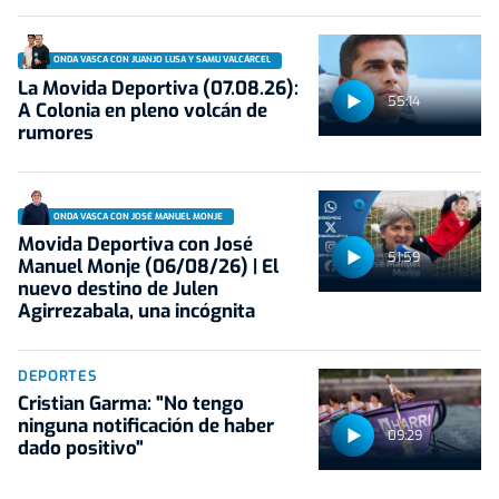
ONDA VASCA CON JUANJO LUSA Y SAMU VALCÁRCEL
La Movida Deportiva (07.08.26):
55:14
A Colonia en pleno volcán de
rumores
ONDA VASCA CON JOSÉ MANUEL MONJE
Movida Deportiva con José
51:59
Manuel Monje (06/08/26) | El
nuevo destino de Julen
Agirrezabala, una incógnita
DEPORTES
Cristian Garma: "No tengo
ninguna notificación de haber
09:29
dado positivo"