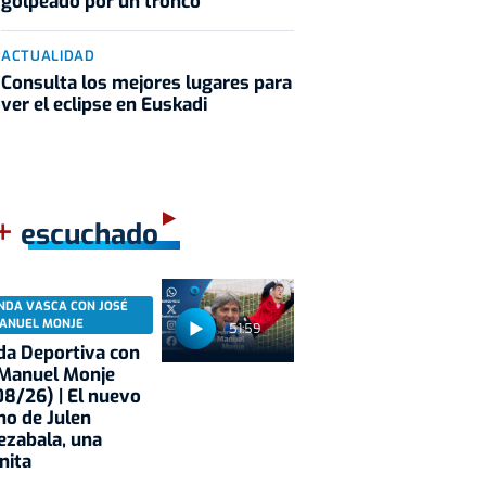
golpeado por un tronco
ACTUALIDAD
Consulta los mejores lugares para
ver el eclipse en Euskadi
+
escuchado
NDA VASCA CON JOSÉ
ANUEL MONJE
51:59
a Deportiva con
 Manuel Monje
8/26) | El nuevo
no de Julen
ezabala, una
nita