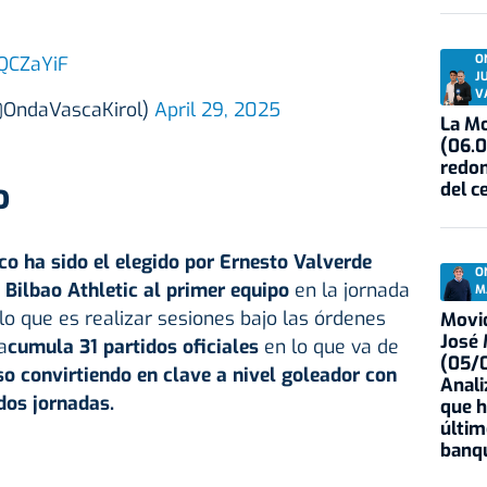
O
qQCZaYiF
J
V
(@OndaVascaKirol)
April 29, 2025
La Mo
(06.0
redon
o
del c
o ha sido el elegido por Ernesto Valverde
O
 Bilbao Athletic al primer equipo
en la jornada
M
lo que es realizar sesiones bajo las órdenes
Movid
José
a
cumula 31 partidos oficiales
en lo que va de
(05/0
so convirtiendo en clave a nivel goleador con
Anali
dos jornadas.
que h
últim
banqu