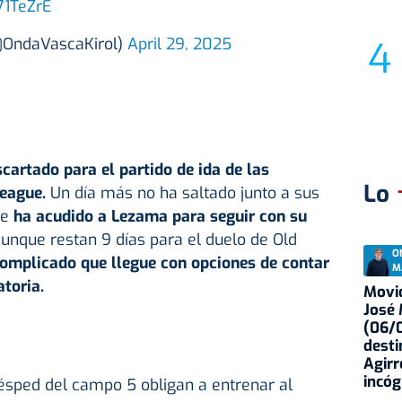
71TeZrE
(@OndaVascaKirol)
April 29, 2025
artado para el partido de ida de las
Lo
League.
Un día más no ha saltado junto a sus
ue
ha acudido a Lezama para seguir con su
Aunque restan 9 días para el duelo de Old
O
omplicado que llegue con opciones de contar
M
toria.
Movid
José
(06/0
desti
Agirr
incóg
césped del campo 5 obligan a entrenar al