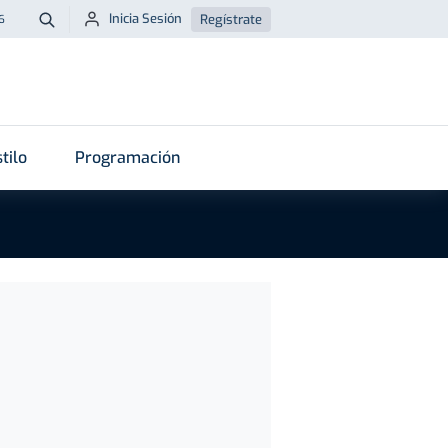
Inicia Sesión
Regístrate
6
Buscar
tilo
Programación