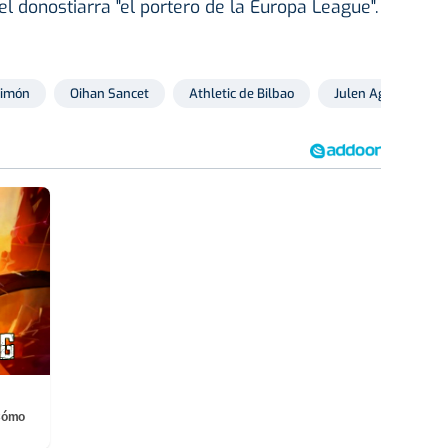
l donostiarra "el portero de la Europa League".
Simón
Oihan Sancet
Athletic de Bilbao
Julen Agirrezabala
¡Cómo