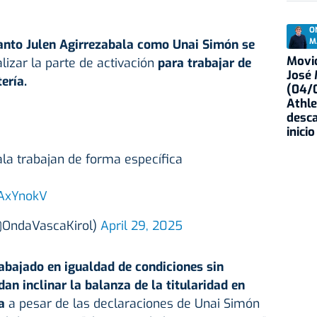
O
anto Julen Agirrezabala como Unai Simón se
M
Movid
izar la parte de activación
para trabajar de
José
ería.
(04/0
Athle
desca
inicio
la trabajan de forma específica
PAxYnokV
(@OndaVascaKirol)
April 29, 2025
bajado en igualdad de condiciones sin
an inclinar la balanza de la titularidad en
a
a pesar de las declaraciones de Unai Simón