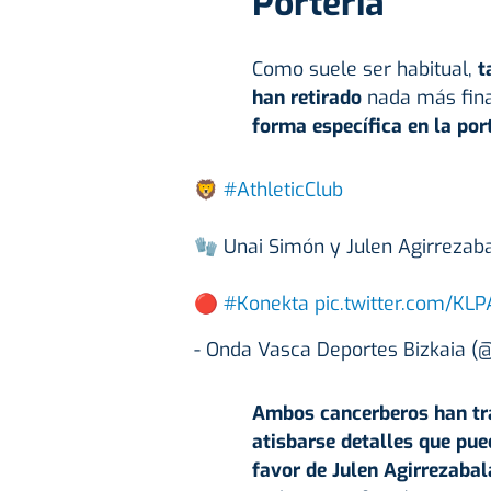
Portería
Como suele ser habitual,
t
han retirado
nada más final
forma específica en la port
🦁
#AthleticClub
🧤 Unai Simón y Julen Agirrezaba
🔴
#Konekta
pic.twitter.com/KL
- Onda Vasca Deportes Bizkaia 
Ambos cancerberos han tra
atisbarse detalles que pued
favor de Julen Agirrezabal