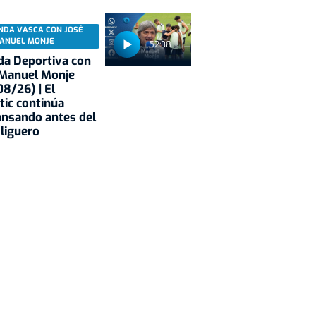
NDA VASCA CON JOSÉ
ANUEL MONJE
52:38
a Deportiva con
 Manuel Monje
8/26) | El
tic continúa
nsando antes del
 liguero