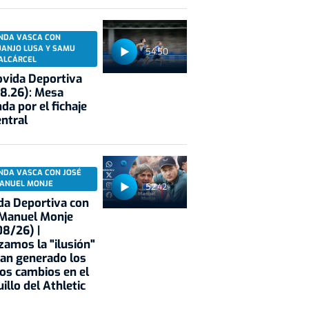
NDA VASCA CON
UANJO LUSA Y SAMU
54:50
ALCÁRCEL
vida Deportiva
8.26): Mesa
da por el fichaje
entral
NDA VASCA CON JOSÉ
ANUEL MONJE
52:42
a Deportiva con
 Manuel Monje
8/26) |
zamos la "ilusión"
an generado los
os cambios en el
illo del Athletic