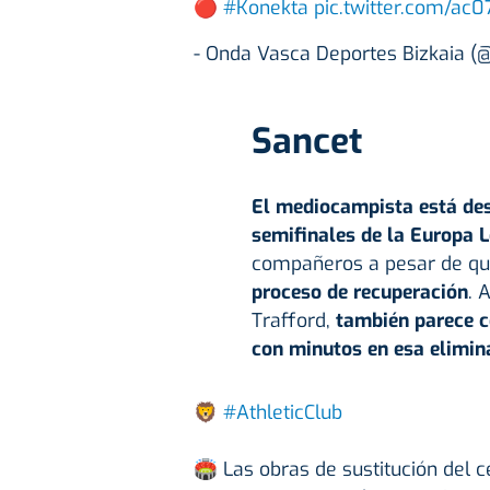
🔴
#Konekta
pic.twitter.com/ac0
- Onda Vasca Deportes Bizkaia 
Sancet
El mediocampista está desc
semifinales de la Europa 
compañeros a pesar de q
proceso de recuperación
. 
Trafford,
también parece c
con minutos en esa elimina
🦁
#AthleticClub
🏟️ Las obras de sustitución del 