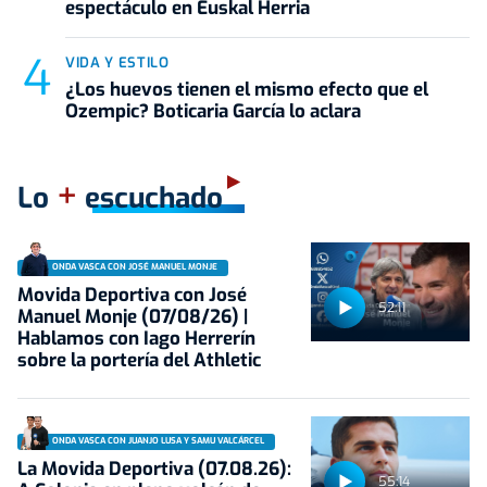
espectáculo en Euskal Herria
VIDA Y ESTILO
¿Los huevos tienen el mismo efecto que el
Ozempic? Boticaria García lo aclara
+
Lo
escuchado
ONDA VASCA CON JOSÉ MANUEL MONJE
Movida Deportiva con José
52:11
Manuel Monje (07/08/26) |
Hablamos con Iago Herrerín
sobre la portería del Athletic
ONDA VASCA CON JUANJO LUSA Y SAMU VALCÁRCEL
La Movida Deportiva (07.08.26):
55:14