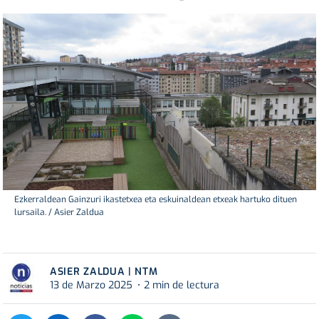
Ezkerraldean Gainzuri ikastetxea eta eskuinaldean etxeak hartuko dituen
lursaila. / Asier Zaldua
ASIER ZALDUA | NTM
13 de Marzo 2025
2 min de lectura