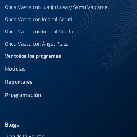
Onda Vasca con Juanjo Lusa y Samu Valcárcel
Onda Vasca con Imanol Arruti
Onda Vasca con Imanol Vilella
Onda Vasca con Ángel Plaza
Ver todos los programas
Noticias
Reportajes
Programación
Blogs
Juan de la Herrán