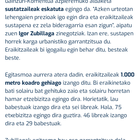
Gainzuri-Komentua azpieremuko aldaketa
sustatzaileak eskatuta
egingo da. “Azken urteotan
lehengaien prezioak igo egin dira eta eraikitzaileak
sustapena ez zela bideragarria esan zigun”, aipatu
zuen
Igor Zubillaga
zinegotziak. Izan ere, sustapen
horrek karga urbanistiko garrantzitsua du.
Eraikitzaileak bi igogailu egin behar ditu, besteak
beste.
Egitasmoa aurrera atera dadin, eraikitzaileak
1.000
metro koadro gehiago
izango ditu. Bi eraikinetako
bati solairu bat gehituko zaio eta solairu horretan
hamar etzebizitza egingo dira. Horietatik, lau
babestuak izango dira eta sei libreak. Hala, 75
etxebizitza egingo dira guztira. 46 libreak izango
dira eta 29 babestuak.