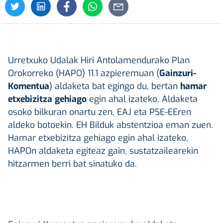
Urretxuko Udalak Hiri Antolamendurako Plan
Orokorreko (HAPO) 11.1 azpieremuan (
Gainzuri-
Komentua
) aldaketa bat egingo du, bertan
hamar
etxebizitza gehiago
egin ahal izateko. Aldaketa
osoko bilkuran onartu zen, EAJ eta PSE-EEren
aldeko botoekin. EH Bilduk abstentzioa eman zuen.
Hamar etxebizitza gehiago egin ahal izateko,
HAPOn aldaketa egiteaz gain, sustatzailearekin
hitzarmen berri bat sinatuko da.