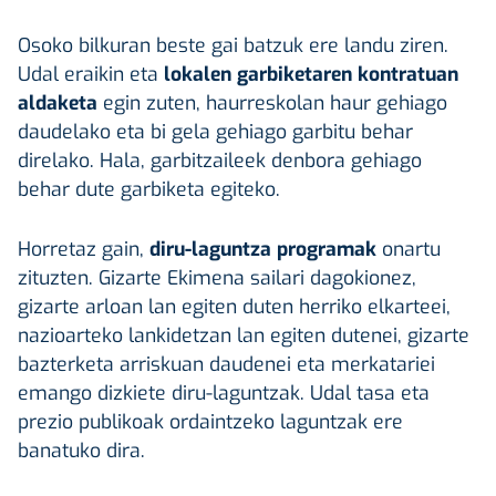
Osoko bilkuran beste gai batzuk ere landu ziren.
Udal eraikin eta
lokalen garbiketaren kontratuan
aldaketa
egin zuten, haurreskolan haur gehiago
daudelako eta bi gela gehiago garbitu behar
direlako. Hala, garbitzaileek denbora gehiago
behar dute garbiketa egiteko.
Horretaz gain,
diru-laguntza programak
onartu
zituzten. Gizarte Ekimena sailari dagokionez,
gizarte arloan lan egiten duten herriko elkarteei,
nazioarteko lankidetzan lan egiten dutenei, gizarte
bazterketa arriskuan daudenei eta merkatariei
emango dizkiete diru-laguntzak. Udal tasa eta
prezio publikoak ordaintzeko laguntzak ere
banatuko dira.