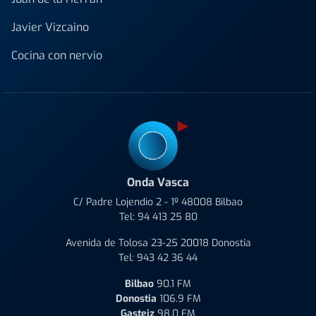
Javier Vizcaino
Cocina con nervio
Onda Vasca
C/ Padre Lojendio 2 - 1º 48008 Bilbao
Tel:
94 413 25 80
Avenida de Tolosa 23-25 20018 Donostia
Tel:
943 42 36 44
Bilbao
90.1 FM
Donostia
106.9 FM
Gasteiz
98.0 FM