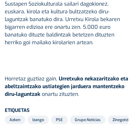
Sustapen Soziokulturala sailari dagokionez,
euskara, kirola eta kultura bultzatzeko diru-
laguntzak banatuko dira. Urretxu Kirola bekaren
bigarren edizioa ere onartu zen. 5.000 euro
banatuko dituzte baldintzak betetzen dituzten
herriko goi mailako kirolarien artean.
Horretaz guztiaz gain,
Urretxuko nekazaritzako eta
abeltzaintzako ustiategien jarduera mantentzeko
diru-laguntzak
onartu zituzten.
ETIQUETAS
Azken
Izango
PSE
Grupo Noticias
Zinegotziak