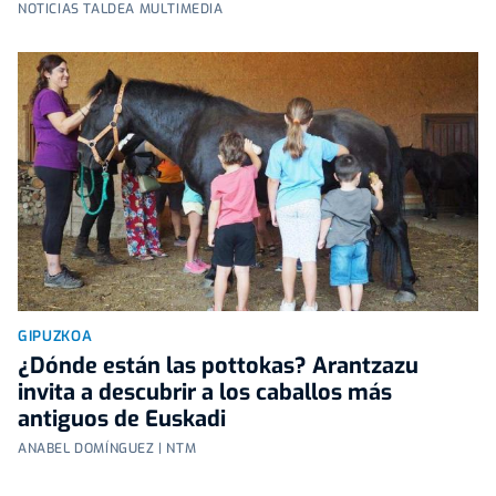
NOTICIAS TALDEA MULTIMEDIA
GIPUZKOA
¿Dónde están las pottokas? Arantzazu
invita a descubrir a los caballos más
antiguos de Euskadi
ANABEL DOMÍNGUEZ | NTM