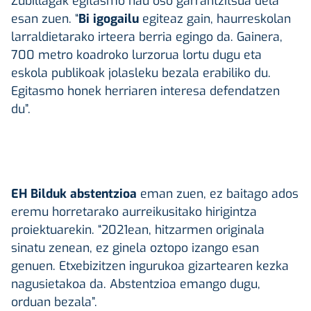
Zubillagak egitasmo hau oso garrantzitsua dela
esan zuen. “
Bi igogailu
egiteaz gain, haurreskolan
larraldietarako irteera berria egingo da. Gainera,
700 metro koadroko lurzorua lortu dugu eta
eskola publikoak jolasleku bezala erabiliko du.
Egitasmo honek herriaren interesa defendatzen
du”.
EH Bilduk abstentzioa
eman zuen, ez baitago ados
eremu horretarako aurreikusitako hirigintza
proiektuarekin. “2021ean, hitzarmen originala
sinatu zenean, ez ginela oztopo izango esan
genuen. Etxebizitzen ingurukoa gizartearen kezka
nagusietakoa da. Abstentzioa emango dugu,
orduan bezala”.