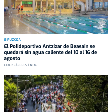
GIPUZKOA
El Polideportivo Antzizar de Beasain se
quedará sin agua caliente del 10 al 16 de
agosto
EIDER CÁCERES | NTM