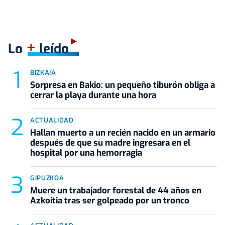
+
Lo
leído
BIZKAIA
Sorpresa en Bakio: un pequeño tiburón obliga a
cerrar la playa durante una hora
ACTUALIDAD
Hallan muerto a un recién nacido en un armario
después de que su madre ingresara en el
hospital por una hemorragia
GIPUZKOA
Muere un trabajador forestal de 44 años en
Azkoitia tras ser golpeado por un tronco