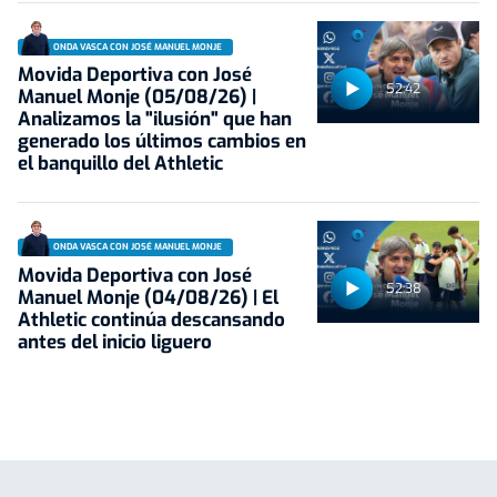
ONDA VASCA CON JOSÉ MANUEL MONJE
Movida Deportiva con José
52:42
Manuel Monje (05/08/26) |
Analizamos la "ilusión" que han
generado los últimos cambios en
el banquillo del Athletic
ONDA VASCA CON JOSÉ MANUEL MONJE
Movida Deportiva con José
52:38
Manuel Monje (04/08/26) | El
Athletic continúa descansando
antes del inicio liguero