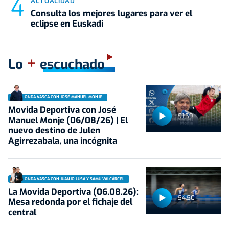
ACTUALIDAD
Consulta los mejores lugares para ver el
eclipse en Euskadi
+
Lo
escuchado
ONDA VASCA CON JOSÉ MANUEL MONJE
Movida Deportiva con José
51:59
Manuel Monje (06/08/26) | El
nuevo destino de Julen
Agirrezabala, una incógnita
ONDA VASCA CON JUANJO LUSA Y SAMU VALCÁRCEL
La Movida Deportiva (06.08.26):
54:50
Mesa redonda por el fichaje del
central